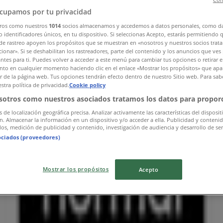
Con
cupamos por tu privacidad
ros como nuestros
1014
socios almacenamos y accedemos a datos personales, como d
 identificadores únicos, en tu dispositivo. Si seleccionas Acepto, estarás permitiendo 
de rastreo apoyen los propósitos que se muestran en «nosotros y nuestros socios trat
ionar». Si se deshabilitan los rastreadores, parte del contenido y los anuncios que ves
antes para ti. Puedes volver a acceder a este menú para cambiar tus opciones o retirar e
to en cualquier momento haciendo clic en el enlace «Mostrar los propósitos» que apar
or de la página web. Tus opciones tendrán efecto dentro de nuestro Sitio web. Para sab
l Yolu A-City Avm Yenimahalle-Ankara
stra política de privacidad.
Cookie policy
sotros como nuestros asociados tratamos los datos para proporc
s de localización geográfica precisa. Analizar activamente las características del disposit
ón. Almacenar la información en un dispositivo y/o acceder a ella. Publicidad y conteni
os, medición de publicidad y contenido, investigación de audiencia y desarrollo de ser
ociados (proveedores)
Mostrar los propósitos
Acepto