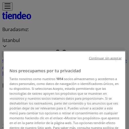
Buradasınız:
İstanbul
Continuar sin aceptar
Öne çıkan
Süpermarketler
Ev ve Mobilya
Giyim, Ayakkabı ve
Aksesuarlar
Teknoloji ve Beyaz Eşya
Kozmetik ve
Nos preocupamos por tu privacidad
Bakım
Oyuncak ve Bebek
Araba ve Motorsiklet
Bankalar
Tanto nosotros como nuestros
1014
socios almacenamos y accedemos a
datos personales, como datos de navegación o identificadores únicos, en
Mağaza indeksi
tu dispositivo. Si seleccionas Acepto, estarás permitiendo que las
tecnologías de rastreo apoyen los propósitos que se muestran en
Tiendeo
»
«nosotros y nuestros socios tratamos datos para proporcionar». Si se
deshabilitan los rastreadores, parte del contenido y los anuncios que ves
Mağaza indeksi
podrían dejar de ser relevantes para ti. Puedes volver a acceder a este
menú para cambiar tus opciones o retirar el consentimiento en cualquier
momento haciendo clic en el enlace «Mostrar los propósitos» que aparece
en el en la parte inferior de la página web. Tus opciones tendrán efecto
1
2
3
4
5
dentro de nuestro Sitio web. Para saber más, consulta nuestra política de