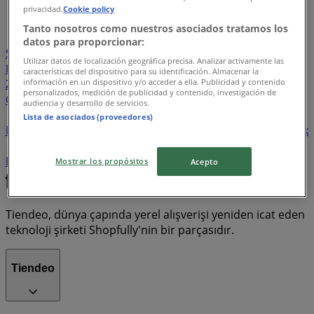
...
7
privacidad.
Cookie policy
Tanto nosotros como nuestros asociados tratamos los
BİM
Migros
Happy Center
A101
Çağrı Market
datos para proporcionar:
Şok Market
Onur Market
CarrefourSA
Namlı
Utilizar datos de localización geográfica precisa. Analizar activamente las
Hipermarketleri
Koçtaş
Kim Market
Özkuruşlar
características del dispositivo para su identificación. Almacenar la
información en un dispositivo y/o acceder a ella. Publicidad y contenido
ZARA
Seç Market
Türk Telekom
File Market
personalizados, medición de publicidad y contenido, investigación de
Grosper
Hakmar Express
H&M
Anpa Gross
Gratis
audiencia y desarrollo de servicios.
Metro
Show Market
Karaca
Teknosa
Biçen
Lista de asociados (proveedores)
Market
Rossmann
FLO
Seyhanlar
Watsons
Arçelik
Yataş Bedding
Skechers
Oysho
İstikbal Mobilya
Bauhaus
Samsung
Pekdemir
Furpa
Tekzen
Mostrar los propósitos
Acepto
Tiendeo, dünya çapında yerel alışverişi yeniden icat eden
teknoloji şirketi Shopfully'nin bir parçasıdır.
Tiendeo