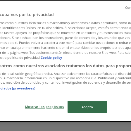
Con
cupamos por tu privacidad
ros como nuestros
1014
socios almacenamos y accedemos a datos personales, como d
 identificadores únicos, en tu dispositivo. Si seleccionas Acepto, estarás permitiendo 
de rastreo apoyen los propósitos que se muestran en «nosotros y nuestros socios trat
ionar». Si se deshabilitan los rastreadores, parte del contenido y los anuncios que ves
antes para ti. Puedes volver a acceder a este menú para cambiar tus opciones o retirar e
ğazalar
to en cualquier momento haciendo clic en el enlace «Mostrar los propósitos» que apar
or de la página web. Tus opciones tendrán efecto dentro de nuestro Sitio web. Para sab
stra política de privacidad.
Cookie policy
sotros como nuestros asociados tratamos los datos para proporc
s de localización geográfica precisa. Analizar activamente las características del disposit
ón. Almacenar la información en un dispositivo y/o acceder a ella. Publicidad y conteni
os, medición de publicidad y contenido, investigación de audiencia y desarrollo de ser
ociados (proveedores)
Mostrar los propósitos
Acepto