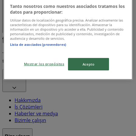
Tanto nosotros como nuestros asociados tratamos los
datos para proporcionar:
Utilizar datos de localización geográfica precisa. Analizar activamente las
características del dispositivo para su identificación. Almacenar la
información en un dispositivo y/o acceder a ella. Publicidad y contenido
personalizados, medición de publicidad y contenido, investigación de
audiencia y desarrollo de servicios.
Lista de asociados (proveedores)
Tiendeo, dünya çapında yerel alışverişi yeniden icat eden
teknoloji şirketi Shopfully'nin bir parçasıdır.
Mostrar los propósitos
Acepto
Tiendeo
Hakkımızda
İş Çözümleri
Haberler ve medya
Bizimle çalışın