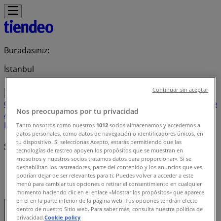
Buradasınız:
İstanbul
Continuar sin aceptar
Öne çıkan
Süpermarketler
Ev ve Mobilya
Giyim, Ayakkabı ve
Nos preocupamos por tu privacidad
Aksesuarlar
Teknoloji ve Beyaz Eşya
Kozmetik ve
Bakım
Oyuncak ve Bebek
Araba ve Motorsiklet
Bankalar
Tanto nosotros como nuestros
1012
socios almacenamos y accedemos a
datos personales, como datos de navegación o identificadores únicos, en
tu dispositivo. Si seleccionas Acepto, estarás permitiendo que las
Şartlar ve koşullar
tecnologías de rastreo apoyen los propósitos que se muestran en
«nosotros y nuestros socios tratamos datos para proporcionar». Si se
tiendeo
»
deshabilitan los rastreadores, parte del contenido y los anuncios que ves
podrían dejar de ser relevantes para ti. Puedes volver a acceder a este
menú para cambiar tus opciones o retirar el consentimiento en cualquier
Şartlar ve Koşullar
momento haciendo clic en el enlace «Mostrar los propósitos» que aparece
en el en la parte inferior de la página web. Tus opciones tendrán efecto
dentro de nuestro Sitio web. Para saber más, consulta nuestra política de
privacidad.
Cookie policy