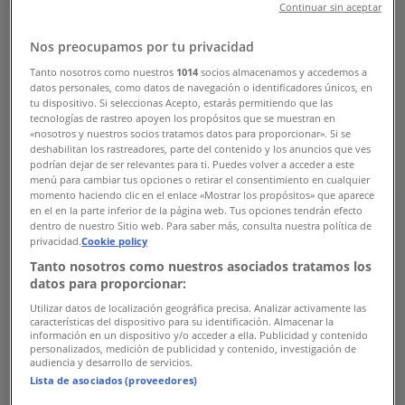
Continuar sin aceptar
Nos preocupamos por tu privacidad
Tanto nosotros como nuestros
1014
socios almacenamos y accedemos a
datos personales, como datos de navegación o identificadores únicos, en
tu dispositivo. Si seleccionas Acepto, estarás permitiendo que las
tecnologías de rastreo apoyen los propósitos que se muestran en
«nosotros y nuestros socios tratamos datos para proporcionar». Si se
deshabilitan los rastreadores, parte del contenido y los anuncios que ves
podrían dejar de ser relevantes para ti. Puedes volver a acceder a este
{"numCatalogs":0}
menú para cambiar tus opciones o retirar el consentimiento en cualquier
momento haciendo clic en el enlace «Mostrar los propósitos» que aparece
en el en la parte inferior de la página web. Tus opciones tendrán efecto
Adresler ve çalışma saatleri Balon
dentro de nuestro Sitio web. Para saber más, consulta nuestra política de
Evi
privacidad.
Cookie policy
Tanto nosotros como nuestros asociados tratamos los
datos para proporcionar:
Utilizar datos de localización geográfica precisa. Analizar activamente las
características del dispositivo para su identificación. Almacenar la
información en un dispositivo y/o acceder a ella. Publicidad y contenido
personalizados, medición de publicidad y contenido, investigación de
Balon Evi
audiencia y desarrollo de servicios.
Lista de asociados (proveedores)
Kazakistan caddesi ( 4.Cadde ) No 95/A, Ankara