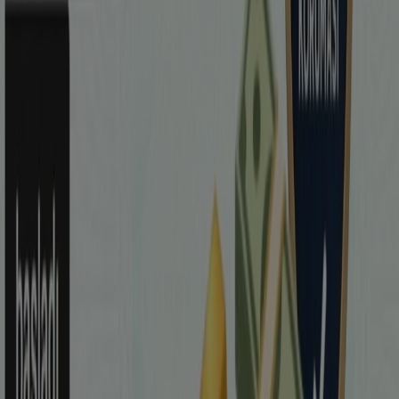
Beyoğlu şehrinde broşürler ve en iyi
fırsatlar
klima aletleri
klima
televizyon
aktivite
Merkezi
bisiklet
telefonlar
Mayo
Kedi mamasi
Su
Diğer şehirlerdeki Bankalar
İstanbul
Ankara
Beyoğlu
İzmir
Antalya
Daha fazla şehir göster
Bu kategoride bankaların ürün ve kampanyalarını
dönemsel fırsatlarını yakalayabilirsiniz.
Garanti Bankası
ve
Ziraat Bankası
gibi popüler bankaların fırsatlarını
burada bulabilirsiniz.
Bankalar tekliflerine gidin
Reklam