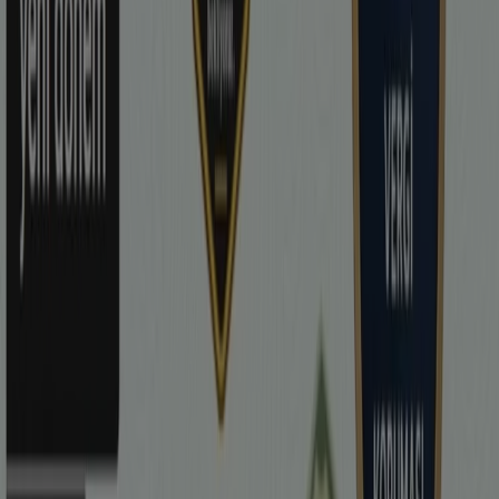
Yarın son gün
Beyoğlu
Reklam
Beyoğlu içindeki Bankalar
katalogları