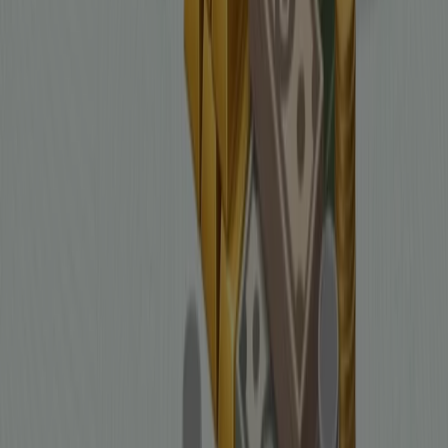
Bize ulaşın
Pazarlama ve iş talebi
Mağaza haritada yanlış konumlandırılmış
Haftalık reklam geri bildirimi
Teknik problemler ve genel geri bildirim
İndeks
Markalar
Yerel markalar
İşletmeler
Yakın mağazalar
Ürünler
Yerel ürünler
Şehirler