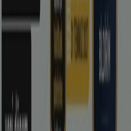
-3 günler
Yapı ve Kredi Bankası
Oferta
Yarın son gün
Beyoğlu
VakıfBank
Oferta