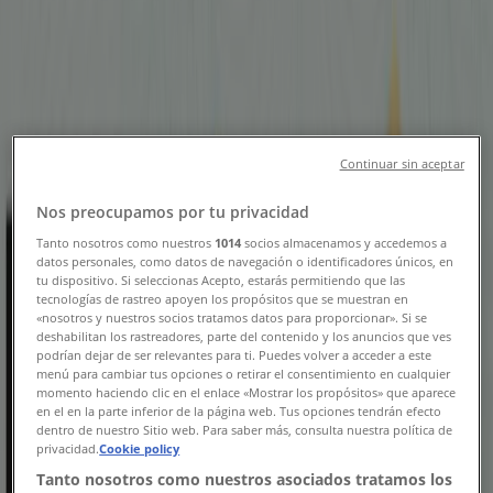
Beyoğlu şehrindeki Tiendeo
»
Beyoğlu-Bankalar fırsatları
Yeni
Continuar sin aceptar
Türkiye İş Bankası
Nos preocupamos por tu privacidad
Oferta
Tanto nosotros como nuestros
1014
socios almacenamos y accedemos a
datos personales, como datos de navegación o identificadores únicos, en
Yarın son gün
Beyoğlu
tu dispositivo. Si seleccionas Acepto, estarás permitiendo que las
Yeni
tecnologías de rastreo apoyen los propósitos que se muestran en
«nosotros y nuestros socios tratamos datos para proporcionar». Si se
deshabilitan los rastreadores, parte del contenido y los anuncios que ves
podrían dejar de ser relevantes para ti. Puedes volver a acceder a este
menú para cambiar tus opciones o retirar el consentimiento en cualquier
Ziraat Bankası
momento haciendo clic en el enlace «Mostrar los propósitos» que aparece
en el en la parte inferior de la página web. Tus opciones tendrán efecto
Oferta
dentro de nuestro Sitio web. Para saber más, consulta nuestra política de
privacidad.
Cookie policy
Yarın son gün
Beyoğlu
Tanto nosotros como nuestros asociados tratamos los