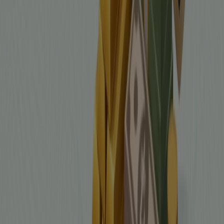
Tiendeo, dünya çapında yerel alışverişi yeniden icat eden
teknoloji şirketi Shopfully'nin bir parçasıdır.
Tiendeo
Hakkımızda
İş Çözümleri
Haberler ve medya
Bizimle çalışın