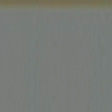
Buradasınız:
Beyoğlu
Öne çıkan
Süpermarketler
Ev ve Mobilya
Giyim, Ayakkabı ve
Aksesuarlar
Teknoloji ve Beyaz Eşya
Kozmetik ve
Bakım
Oyuncak ve Bebek
Araba ve Motorsiklet
Bankalar
Reklam
Bankalar Beyoğlu - Kuponlar,
Promosyonlar ve Kataloglar