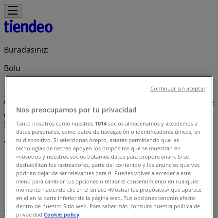
Buradasınız:
Bolu
Continuar sin aceptar
Öne çıkan
Süpermarketler
Ev ve Mobilya
Giyim, Ayakkabı ve
Nos preocupamos por tu privacidad
Aksesuarlar
Teknoloji ve Beyaz Eşya
Kozmetik ve
Bakım
Oyuncak ve Bebek
Araba ve Motorsiklet
Bankalar
Tanto nosotros como nuestros
1014
socios almacenamos y accedemos a
datos personales, como datos de navegación o identificadores únicos, en
tu dispositivo. Si seleccionas Acepto, estarás permitiendo que las
Yerel markalar
tecnologías de rastreo apoyen los propósitos que se muestran en
«nosotros y nuestros socios tratamos datos para proporcionar». Si se
Bolu şehrindeki Tiendeo
»
deshabilitan los rastreadores, parte del contenido y los anuncios que ves
podrían dejar de ser relevantes para ti. Puedes volver a acceder a este
menú para cambiar tus opciones o retirar el consentimiento en cualquier
Marka indeksi
momento haciendo clic en el enlace «Mostrar los propósitos» que aparece
en el en la parte inferior de la página web. Tus opciones tendrán efecto
dentro de nuestro Sitio web. Para saber más, consulta nuestra política de
1
privacidad.
Cookie policy