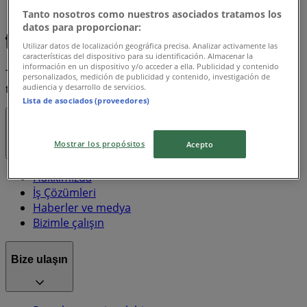
Tanto nosotros como nuestros asociados tratamos los
Us Polo Assn
Galaxy
Slazenger
Hummel
datos para proporcionar:
Utilizar datos de localización geográfica precisa. Analizar activamente las
características del dispositivo para su identificación. Almacenar la
información en un dispositivo y/o acceder a ella. Publicidad y contenido
Tiendeo, dünya çapında yerel alışverişi yeniden icat eden
personalizados, medición de publicidad y contenido, investigación de
audiencia y desarrollo de servicios.
teknoloji şirketi Shopfully'nin bir parçasıdır.
Lista de asociados (proveedores)
Tiendeo
Mostrar los propósitos
Acepto
Hakkımızda
İş Çözümleri
Haberler ve medya
Bizimle çalışın
Bize ulaşın