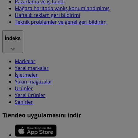
Pazarlama ve iş talebi
Mağaza haritada yanlış konumlandırılmış
Haftalık reklam geri bildirimi
Teknik problemler ve genel geri bildirim
İndeks
Markalar
Yerel markalar
İşletmeler
Yakın mağazalar
Ürünler
Yerel ürünler
Şehirler
Tiendeo uygulamasını indir