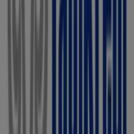
geldiniz! Burada,
Bankalar
sektörünün önde gelen
markalarından biri olan
Yapı ve Kredi Bankası
’in en iyi
fırsatlarını
,
promosyonlarını
ve
kataloglarını
keşfedebilirsiniz. Fiziksel mağazamız
Zübeyde Hanım
Mah. Turgut Özal Bulvarı No: 42
,
Ankara
adresinde yer
almakta olup,
2026 Ağustos
boyunca tasarruf etmenizi
sağlayacak geniş bir kaliteli ürün yelpazesi sunmaktadır.
Tiendeo olarak,
Yapı ve Kredi Bankası
ile ilgili en güncel
bilgileri sunuyoruz: çalışma saatleri, özel indirimler ve
mağazanın
Zübeyde Hanım Mah. Turgut Özal Bulvarı
No: 42
konumu. Ayrıca,
Yapı ve Kredi Bankası
’in en yeni
kataloglarına erişebilir, en son promosyonları
keşfedebilir ve
Ankara
’deki alışverişlerinizde büyük
indirimlerden yararlanabilirsiniz.
Yapı ve Kredi Bankası
mağazasını
Zübeyde Hanım
Mah. Turgut Özal Bulvarı No: 42
adresinde ziyaret etme
fırsatını kaçırmayın ve eksiksiz bir alışveriş deneyimi
yaşayın. Bu
Ağustos
ayında sizin için hazırladığımız
fırsatları keşfetmeye davet ediyoruz ve
Ankara
’deki en iyi