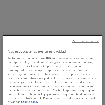
Ankara şehrindeki Tiendeo
»
Ankara-Bankalar fırsatları
»
Ankara içinde Yapı ve Kredi Bankası
»
Yapı ve Kredi Bankası | Zübeyde Hanım Mah. Turgut
Özal Bulvarı No: 42
Continuar sin aceptar
Harita
903123413597
Harita
903123413597
Nos preocupamos por tu privacidad
Ankara-Yapı ve Kredi Bankası
Tanto nosotros como nuestros
1014
socios almacenamos y accedemos a
datos personales, como datos de navegación o identificadores únicos, en
fırsatları
tu dispositivo. Si seleccionas Acepto, estarás permitiendo que las
tecnologías de rastreo apoyen los propósitos que se muestran en
«nosotros y nuestros socios tratamos datos para proporcionar». Si se
deshabilitan los rastreadores, parte del contenido y los anuncios que ves
podrían dejar de ser relevantes para ti. Puedes volver a acceder a este
menú para cambiar tus opciones o retirar el consentimiento en cualquier
momento haciendo clic en el enlace «Mostrar los propósitos» que aparece
en el en la parte inferior de la página web. Tus opciones tendrán efecto
dentro de nuestro Sitio web. Para saber más, consulta nuestra política de
Yapı ve Kredi Bankası
privacidad.
Cookie policy