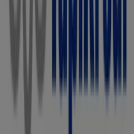
Yapı ve Kredi Bankası
tekliflerinden haberdar olmanızı
sağlıyoruz. Bizi ziyaret edin ve bugünden itibaren
tasarrufa başlayın!
Yapı ve Kredi Bankası hakkında daha fazla bilgi
Diğer Yapı
ve Kredi Bankası mağazalarına bakın Ankara
Reklam