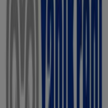
Sanliurfa, Ankara
46 m
Yves Rocher
İran Caddesi 21/397 E Asansörü, Ankara
46 m
Ankara içindeki diğer Bankalar
katalogları
Yapı ve Kredi Bankası
Tiendeo'daki
Yapı ve Kredi Bankası
mağazasına hoş