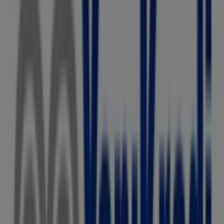
İnönü Mah. 1729. Sokak No:4/14 İç Kapı No:22,
Ankara
46 m
A101
Ayvalı Mah. Ankara Cad. No:25/5, Ankara
46 m
Seç Market
Çankaya Mah. 5001 Sk. No: 19 a Karaköprü/