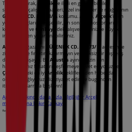
Tiendeo olarak,
Arçelik
ile ilgili en güncel bilgileri
sunuyoruz: çalışma saatleri, özel indirimler ve mağazanın
GÜVENLİK CD. NO:73/ A
konumu. Ayrıca,
Arçelik
’in en
yeni kataloglarına erişebilir, en son promosyonları
keşfedebilir ve
Çankaya
’deki alışverişlerinizde büyük
indirimlerden yararlanabilirsiniz.
Arçelik
mağazasını
GÜVENLİK CD. NO:73/ A
adresinde
ziyaret etme fırsatını kaçırmayın ve eksiksiz bir alışveriş
deneyimi yaşayın. Bu
Ağustos
ayında sizin için
hazırladığımız fırsatları keşfetmeye davet ediyoruz ve
Çankaya
’deki en iyi
Arçelik
tekliflerinden haberdar
olmanızı sağlıyoruz. Bizi ziyaret edin ve bugünden
itibaren tasarrufa başlayın!
Arçelik hakkında daha fazla bilgi
Diğer Arçelik
mağazalarına bakın Çankaya
Reklam