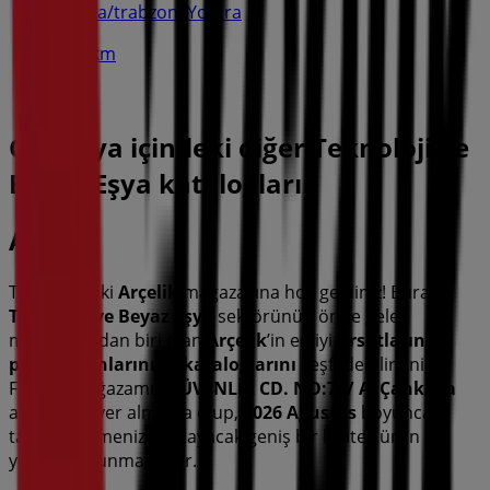
Yomra/trabzon, Yomra
15.1 km
Çankaya içindeki diğer Teknoloji ve
Beyaz Eşya katalogları
Arçelik
Tiendeo'daki
Arçelik
mağazasına hoş geldiniz! Burada,
Teknoloji ve Beyaz Eşya
sektörünün önde gelen
markalarından biri olan
Arçelik
’in en iyi
fırsatlarını
,
promosyonlarını
ve
kataloglarını
keşfedebilirsiniz.
Fiziksel mağazamız
GÜVENLİK CD. NO:73/ A
,
Çankaya
adresinde yer almakta olup,
2026 Ağustos
boyunca
tasarruf etmenizi sağlayacak geniş bir kaliteli ürün
yelpazesi sunmaktadır.