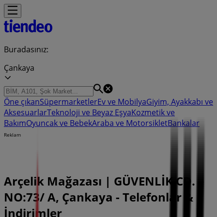
Buradasınız:
Çankaya
Öne çıkan
Süpermarketler
Ev ve Mobilya
Giyim, Ayakkabı ve
Aksesuarlar
Teknoloji ve Beyaz Eşya
Kozmetik ve
Bakım
Oyuncak ve Bebek
Araba ve Motorsiklet
Bankalar
Reklam
Arçelik Mağazası | GÜVENLİK CD.
NO:73/ A, Çankaya - Telefonlar &
İndirimler