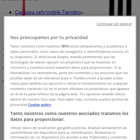
Çankaya şehrindeki Tiendeo
»
Çankaya-Teknoloji ve Beyaz Eşya fırsatları
»
Continuar sin aceptar
Çankaya içinde Arçelik
»
Arçelik | GÜVENLİK CD. NO:73/ A
Nos preocupamos por tu privacidad
Tanto nosotros como nuestros
1014
socios almacenamos y accedemos a
Harita
+903124660595
datos personales, como datos de navegación o identificadores únicos, en
Harita
+903124660595
tu dispositivo. Si seleccionas Acepto, estarás permitiendo que las
tecnologías de rastreo apoyen los propósitos que se muestran en
Size sunulan Arçelik fırsatlarını görüntülemek üzeresiniz
«nosotros y nuestros socios tratamos datos para proporcionar». Si se
deshabilitan los rastreadores, parte del contenido y los anuncios que ves
podrían dejar de ser relevantes para ti. Puedes volver a acceder a este
Reklam
menú para cambiar tus opciones o retirar el consentimiento en cualquier
momento haciendo clic en el enlace «Mostrar los propósitos» que aparece
en el en la parte inferior de la página web. Tus opciones tendrán efecto
dentro de nuestro Sitio web. Para saber más, consulta nuestra política de
privacidad.
Cookie policy
Tanto nosotros como nuestros asociados tratamos los
datos para proporcionar:
Utilizar datos de localización geográfica precisa. Analizar activamente las
características del dispositivo para su identificación. Almacenar la
información en un dispositivo y/o acceder a ella. Publicidad y contenido