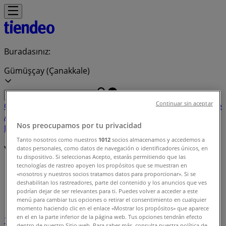
Buradasınız:
Gümüşçay (Çanakkale)
Continuar sin aceptar
Öne çıkan
Süpermarketler
Ev ve Mobilya
Giyim, Ayakkabı ve
Aksesuarlar
Teknoloji ve Beyaz Eşya
Kozmetik ve
Nos preocupamos por tu privacidad
Bakım
Oyuncak ve Bebek
Araba ve Motorsiklet
Bankalar
Tanto nosotros como nuestros
1012
socios almacenamos y accedemos a
Yakın mağazalar
datos personales, como datos de navegación o identificadores únicos, en
tu dispositivo. Si seleccionas Acepto, estarás permitiendo que las
tecnologías de rastreo apoyen los propósitos que se muestran en
Gümüşçay (Çanakkale) şehrindeki Tiendeo
»
«nosotros y nuestros socios tratamos datos para proporcionar». Si se
deshabilitan los rastreadores, parte del contenido y los anuncios que ves
Gümüşçay (Çanakkale) içinde mağaza dizini
podrían dejar de ser relevantes para ti. Puedes volver a acceder a este
menú para cambiar tus opciones o retirar el consentimiento en cualquier
momento haciendo clic en el enlace «Mostrar los propósitos» que aparece
en el en la parte inferior de la página web. Tus opciones tendrán efecto
1
2
3
4
5
dentro de nuestro Sitio web. Para saber más, consulta nuestra política de