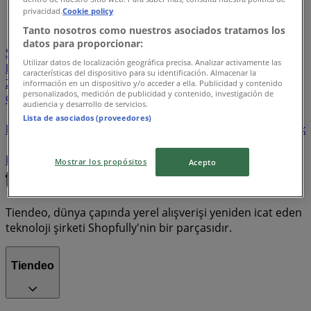
...
7
privacidad.
Cookie policy
Tanto nosotros como nuestros asociados tratamos los
BİM
Migros
Happy Center
A101
Çağrı Market
datos para proporcionar:
Şok Market
Onur Market
CarrefourSA
Namlı
Utilizar datos de localización geográfica precisa. Analizar activamente las
Hipermarketleri
Koçtaş
Kim Market
Özkuruşlar
características del dispositivo para su identificación. Almacenar la
ZARA
Seç Market
Türk Telekom
File Market
información en un dispositivo y/o acceder a ella. Publicidad y contenido
personalizados, medición de publicidad y contenido, investigación de
Grosper
Hakmar Express
H&M
Anpa Gross
Gratis
audiencia y desarrollo de servicios.
Metro
Show Market
Karaca
Teknosa
Biçen
Lista de asociados (proveedores)
Market
Rossmann
FLO
Seyhanlar
Watsons
Arçelik
Yataş Bedding
Skechers
Oysho
İstikbal Mobilya
Bauhaus
Samsung
Pekdemir
Furpa
Tekzen
Mostrar los propósitos
Acepto
Tiendeo, dünya çapında yerel alışverişi yeniden icat eden
teknoloji şirketi Shopfully'nin bir parçasıdır.
Tiendeo