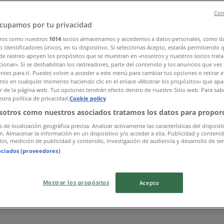
Con
cupamos por tu privacidad
ros como nuestros
1014
socios almacenamos y accedemos a datos personales, como d
 identificadores únicos, en tu dispositivo. Si seleccionas Acepto, estarás permitiendo 
de rastreo apoyen los propósitos que se muestran en «nosotros y nuestros socios trat
ionar». Si se deshabilitan los rastreadores, parte del contenido y los anuncios que ves
antes para ti. Puedes volver a acceder a este menú para cambiar tus opciones o retirar e
to en cualquier momento haciendo clic en el enlace «Mostrar los propósitos» que apar
or de la página web. Tus opciones tendrán efecto dentro de nuestro Sitio web. Para sab
stra política de privacidad.
Cookie policy
sotros como nuestros asociados tratamos los datos para proporc
s de localización geográfica precisa. Analizar activamente las características del disposit
ón. Almacenar la información en un dispositivo y/o acceder a ella. Publicidad y conteni
os, medición de publicidad y contenido, investigación de audiencia y desarrollo de ser
ociados (proveedores)
Mostrar los propósitos
Acepto