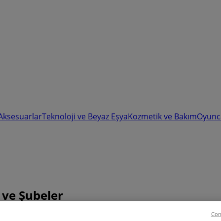
 Aksesuarlar
Teknoloji ve Beyaz Eşya
Kozmetik ve Bakım
Oyunc
i ve Şubeler
Con