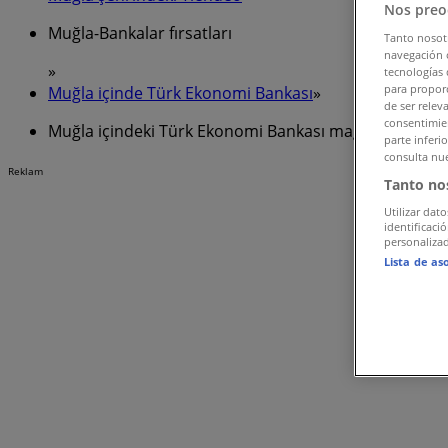
Nos preo
Muğla-Bankalar fırsatları
Tanto nosot
navegación o
»
tecnologías 
para proporc
Muğla içinde Türk Ekonomi Bankası
»
de ser relev
consentimien
Muğla içindeki Türk Ekonomi Bankası mağazaları
parte inferi
consulta nue
Reklam
Tanto no
Utilizar dato
identificaci
personalizad
Lista de as