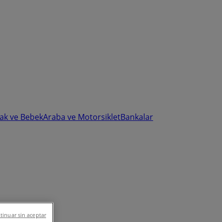
ak ve Bebek
Araba ve Motorsiklet
Bankalar
tinuar sin aceptar