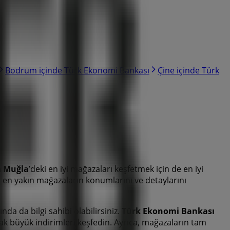
Bodrum içinde Türk Ekonomi Bankası
Çine içinde Türk
a
Muğla
’deki en iyi mağazaları keşfetmek için de en iyi
i en yakın mağazaların konumlarını ve detaylarını
da da bilgi sahibi olabilirsiniz.
Türk Ekonomi Bankası
cak büyük indirimleri keşfedin. Ayrıca, mağazaların tam