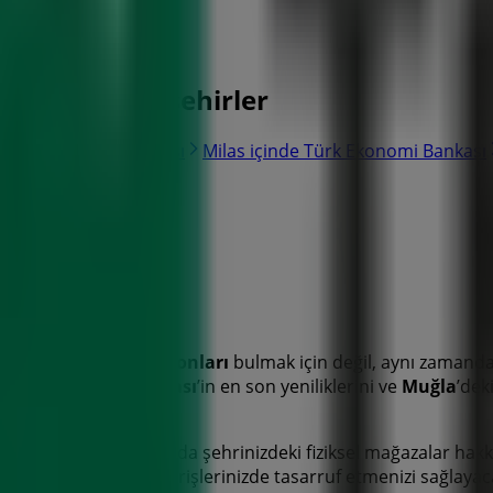
 bulunduğu şehirler
 Türk Ekonomi Bankası
Milas içinde Türk Ekonomi Bankası
eleri
talogları
ve
promosyonları
bulmak için değil, aynı zamand
Türk Ekonomi Bankası
’in en son yeniliklerini ve
Muğla
’dek
e kalmaz, aynı zamanda şehrinizdeki fiziksel mağazalar hakkın
Ağustos
ayında alışverişlerinizde tasarruf etmenizi sağlaya