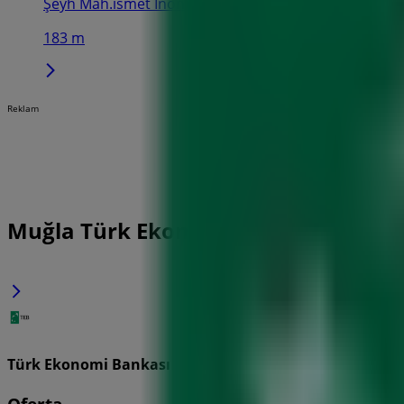
Şeyh Mah.ismet Inönü Cad.dış Kapı No:17, Muğla
183 m
Reklam
Muğla Türk Ekonomi Bankası Broşür
Türk Ekonomi Bankası