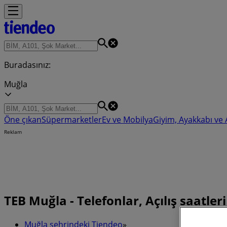
Buradasınız:
Muğla
Öne çıkan
Süpermarketler
Ev ve Mobilya
Giyim, Ayakkabı ve
Reklam
TEB Muğla - Telefonlar, Açılış saatler
Muğla şehrindeki Tiendeo
»