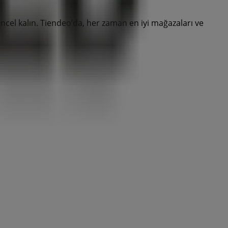
üncel kalın. Tiendeo’da, her zaman en iyi mağazaları ve