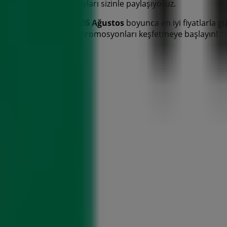
 için gerekli tüm detayları sizinle paylaşıyoruz.
tları
kaçırmayın ve
2026 Ağustos
boyunca en iyi fiyatlarla g
sizin için hazırladığımız promosyonları keşfetmeye başlayın!