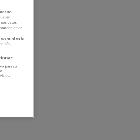
atos de
que las
amos datos
 podrían dejar
l
ece en el en la
er más,
ionar:
ivo para su
do
vicios.