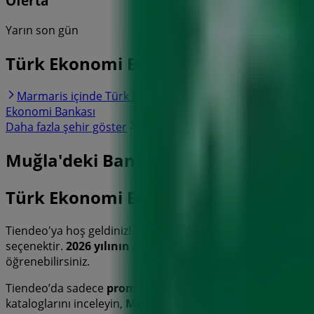
Oferta
Yarın son gün
Türk Ekonomi Bankası mağazalarının
Marmaris içinde Türk Ekonomi Bankası
Menteşe içinde
Ekonomi Bankası
Daha fazla şehir göster
Muğla'deki Bankalar'nin diğer işletm
Türk Ekonomi Bankası
Tiendeo'ya hoş geldiniz! Burası, sadece en iyi
fırsatları
,
ka
seçenektir.
2026 yılının Ağustos
ayında, platformumuzda
öğrenebilirsiniz.
Tiendeo’da sadece
promosyonlara
ve indirimlere erişmekl
kataloglarını inceleyin,
Muğla
’deki mağazaları bulun ve bu