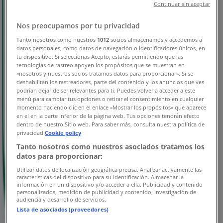
Continuar sin aceptar
Nos preocupamos por tu privacidad
Tanto nosotros como nuestros
1012
socios almacenamos y accedemos a
datos personales, como datos de navegación o identificadores únicos, en
tu dispositivo. Si seleccionas Acepto, estarás permitiendo que las
Yapı ve Kredi Bankası
tecnologías de rastreo apoyen los propósitos que se muestran en
«nosotros y nuestros socios tratamos datos para proporcionar». Si se
Oferta
deshabilitan los rastreadores, parte del contenido y los anuncios que ves
podrían dejar de ser relevantes para ti. Puedes volver a acceder a este
menú para cambiar tus opciones o retirar el consentimiento en cualquier
Yarın son gün
momento haciendo clic en el enlace «Mostrar los propósitos» que aparece
{"numCatalogs":1}
en el en la parte inferior de la página web. Tus opciones tendrán efecto
dentro de nuestro Sitio web. Para saber más, consulta nuestra política de
Adresler ve çalışma saatleri Yapı ve
privacidad.
Cookie policy
Tanto nosotros como nuestros asociados tratamos los
Kredi Bankası
datos para proporcionar:
Utilizar datos de localización geográfica precisa. Analizar activamente las
características del dispositivo para su identificación. Almacenar la
información en un dispositivo y/o acceder a ella. Publicidad y contenido
personalizados, medición de publicidad y contenido, investigación de
Yapı ve Kredi Bankası
audiencia y desarrollo de servicios.
Lista de asociados (proveedores)
Doğanbey Mahallesi Fevzi Çakmak Caddesi No:52,