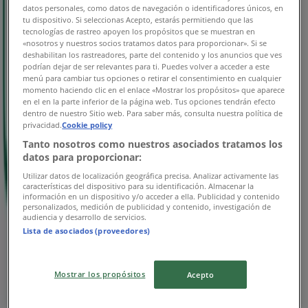
datos personales, como datos de navegación o identificadores únicos, en
tu dispositivo. Si seleccionas Acepto, estarás permitiendo que las
tecnologías de rastreo apoyen los propósitos que se muestran en
«nosotros y nuestros socios tratamos datos para proporcionar». Si se
deshabilitan los rastreadores, parte del contenido y los anuncios que ves
podrían dejar de ser relevantes para ti. Puedes volver a acceder a este
menú para cambiar tus opciones o retirar el consentimiento en cualquier
Yapı ve Kredi Bankası
momento haciendo clic en el enlace «Mostrar los propósitos» que aparece
en el en la parte inferior de la página web. Tus opciones tendrán efecto
Oferta
dentro de nuestro Sitio web. Para saber más, consulta nuestra política de
privacidad.
Cookie policy
Yarın son gün
Tanto nosotros como nuestros asociados tratamos los
{"numCatalogs":1}
datos para proporcionar:
Utilizar datos de localización geográfica precisa. Analizar activamente las
Adresler ve çalışma saatleri Yapı ve
características del dispositivo para su identificación. Almacenar la
información en un dispositivo y/o acceder a ella. Publicidad y contenido
Kredi Bankası
personalizados, medición de publicidad y contenido, investigación de
audiencia y desarrollo de servicios.
Lista de asociados (proveedores)
Yapı ve Kredi Bankası
Mostrar los propósitos
Acepto
Ahmet Dural Meydanı No: 4, Bursa