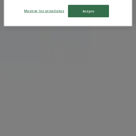
Bursa
Mostrar los propósitos
Acepto
317 m
Yapı ve Kredi Bankası
Ali Osman Sönmez Bulvarı No:27, Bursa
15.2 km
Yapı ve Kredi Bankası
Ertuğrul Mahallesi Uğur Mumcu Bulvarı No:76,
Bursa
17.7 km