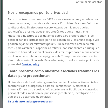
Continuar sin aceptar
Nos preocupamos por tu privacidad
Tanto nosotros como nuestros
1012
socios almacenamos y accedemos a
datos personales, como datos de navegación o identificadores únicos, en
tu dispositivo. Si seleccionas Acepto, estarás permitiendo que las
Yapı ve Kredi Bankası
tecnologías de rastreo apoyen los propósitos que se muestran en
«nosotros y nuestros socios tratamos datos para proporcionar». Si se
Oferta
deshabilitan los rastreadores, parte del contenido y los anuncios que ves
podrían dejar de ser relevantes para ti. Puedes volver a acceder a este
menú para cambiar tus opciones o retirar el consentimiento en cualquier
Yarın son gün
momento haciendo clic en el enlace «Mostrar los propósitos» que aparece
{"numCatalogs":1}
en el en la parte inferior de la página web. Tus opciones tendrán efecto
dentro de nuestro Sitio web. Para saber más, consulta nuestra política de
Adresler ve çalışma saatleri Yapı ve
privacidad.
Cookie policy
Tanto nosotros como nuestros asociados tratamos los
Kredi Bankası
datos para proporcionar:
Utilizar datos de localización geográfica precisa. Analizar activamente las
características del dispositivo para su identificación. Almacenar la
información en un dispositivo y/o acceder a ella. Publicidad y contenido
personalizados, medición de publicidad y contenido, investigación de
Yapı ve Kredi Bankası
audiencia y desarrollo de servicios.
Lista de asociados (proveedores)
Ömerbey Mahallesi Halitpaşa Caddesi No:70/a,