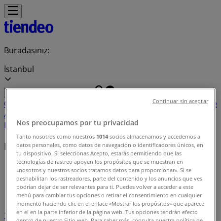
Buradasınız:
İstanbul
Continuar sin aceptar
Öne çıkan
Süpermarketler
Ev ve Mobilya
Giyim, Ayakkabı ve
Aksesuarlar
Teknoloji ve Beyaz Eşya
Kozmetik ve
Nos preocupamos por tu privacidad
Bakım
Oyuncak ve Bebek
Araba ve Motorsiklet
Bankalar
Tanto nosotros como nuestros
1014
socios almacenamos y accedemos a
Fırsat indeksi
datos personales, como datos de navegación o identificadores únicos, en
tu dispositivo. Si seleccionas Acepto, estarás permitiendo que las
tecnologías de rastreo apoyen los propósitos que se muestran en
Tiendeo
»
«nosotros y nuestros socios tratamos datos para proporcionar». Si se
deshabilitan los rastreadores, parte del contenido y los anuncios que ves
Fırsat indeksi
podrían dejar de ser relevantes para ti. Puedes volver a acceder a este
menú para cambiar tus opciones o retirar el consentimiento en cualquier
momento haciendo clic en el enlace «Mostrar los propósitos» que aparece
en el en la parte inferior de la página web. Tus opciones tendrán efecto
1
2
3
4
5
dentro de nuestro Sitio web. Para saber más, consulta nuestra política de