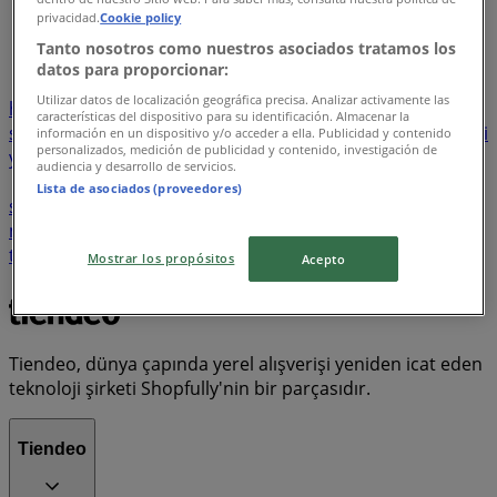
...
6
privacidad.
Cookie policy
Tanto nosotros como nuestros asociados tratamos los
deterjan
atistirmaliklar
bahçe seti
bira
içecekler
datos para proporcionar:
ilaçlar
genç yatak odasi
Bay Patates Kafa
cips
Utilizar datos de localización geográfica precisa. Analizar activamente las
hasir
PlayStation oyunlari
salincak
sandalye
sarf
características del dispositivo para su identificación. Almacenar la
sepet
Saç boyasi
LCD televizyon
Sineklik
çanta
sivi
información en un dispositivo y/o acceder a ella. Publicidad y contenido
personalizados, medición de publicidad y contenido, investigación de
yag
Kirtasiye
makarna
meyve ve sebzeler
mobilya
audiencia y desarrollo de servicios.
motosiklet halat kilidi
mum
oyuncak klavye
Lista de asociados (proveedores)
sezlong
sisme havuz
sisme yatak
Lenovo tablet
metal raflar
sulama seti
sunum ve iletisim
tarak
tekerlekli masa
Mutfak aletleri
peynir
tuvalet kagidi
Mostrar los propósitos
Acepto
tuz
Tiendeo, dünya çapında yerel alışverişi yeniden icat eden
teknoloji şirketi Shopfully'nin bir parçasıdır.
Tiendeo