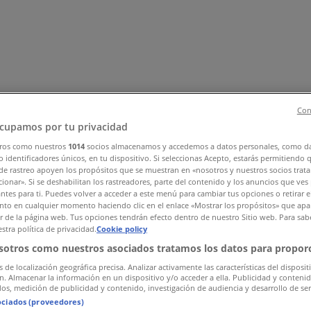
Con
cupamos por tu privacidad
ros como nuestros
1014
socios almacenamos y accedemos a datos personales, como d
 identificadores únicos, en tu dispositivo. Si seleccionas Acepto, estarás permitiendo 
 Aksesuarlar
Teknoloji ve Beyaz Eşya
Kozmetik ve Bakım
Oyunc
de rastreo apoyen los propósitos que se muestran en «nosotros y nuestros socios trat
ionar». Si se deshabilitan los rastreadores, parte del contenido y los anuncios que ves
antes para ti. Puedes volver a acceder a este menú para cambiar tus opciones o retirar e
to en cualquier momento haciendo clic en el enlace «Mostrar los propósitos» que apar
or de la página web. Tus opciones tendrán efecto dentro de nuestro Sitio web. Para sab
stra política de privacidad.
Cookie policy
sotros como nuestros asociados tratamos los datos para proporc
s de localización geográfica precisa. Analizar activamente las características del disposit
ón. Almacenar la información en un dispositivo y/o acceder a ella. Publicidad y conteni
os, medición de publicidad y contenido, investigación de audiencia y desarrollo de ser
ociados (proveedores)