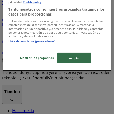
2
3
4
5
6
privacidad.
Cookie policy
Tanto nosotros como nuestros asociados tratamos los
kokulu mum
kraker
krem
Kuzu
Spor ayakkabi
datos para proporcionar:
süzme peynir
tablet
tablo
kisisel Bakim
köfte
Utilizar datos de localización geográfica precisa. Analizar activamente las
koltuk
makyaj
masaüstü bilgisayar
muz
Ses sistemi
características del dispositivo para su identificación. Almacenar la
información en un dispositivo y/o acceder a ella. Publicidad y contenido
sosis
led tv
margarin
masa lambasi
masa örtüsü
personalizados, medición de publicidad y contenido, investigación de
meyve
sünger
süpürge
Süt
temizlik ürünleri
audiencia y desarrollo de servicios.
tenis
topuklu sandalet
mutfak
mutfak gereçleri
nar
Lista de asociados (proveedores)
ölçü
Parfüm
tuzlu
USB
vazo
tencere
tisört
tonik
tulum
üzüm
Mostrar los propósitos
Acepto
Tiendeo, dünya çapında yerel alışverişi yeniden icat eden
teknoloji şirketi Shopfully'nin bir parçasıdır.
Tiendeo
Hakkımızda