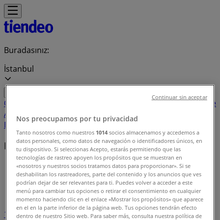
Buradasınız:
İstanbul
Continuar sin aceptar
Öne çıkan
Süpermarketler
Ev ve Mobilya
Giyim, Ayakkabı ve
Aksesuarlar
Teknoloji ve Beyaz Eşya
Kozmetik ve
Nos preocupamos por tu privacidad
Bakım
Oyuncak ve Bebek
Araba ve Motorsiklet
Bankalar
Tanto nosotros como nuestros
1014
socios almacenamos y accedemos a
datos personales, como datos de navegación o identificadores únicos, en
Fırsat indeksi
tu dispositivo. Si seleccionas Acepto, estarás permitiendo que las
tecnologías de rastreo apoyen los propósitos que se muestran en
Tiendeo
»
«nosotros y nuestros socios tratamos datos para proporcionar». Si se
deshabilitan los rastreadores, parte del contenido y los anuncios que ves
podrían dejar de ser relevantes para ti. Puedes volver a acceder a este
Fırsat indeksi
menú para cambiar tus opciones o retirar el consentimiento en cualquier
momento haciendo clic en el enlace «Mostrar los propósitos» que aparece
en el en la parte inferior de la página web. Tus opciones tendrán efecto
1
...
dentro de nuestro Sitio web. Para saber más, consulta nuestra política de