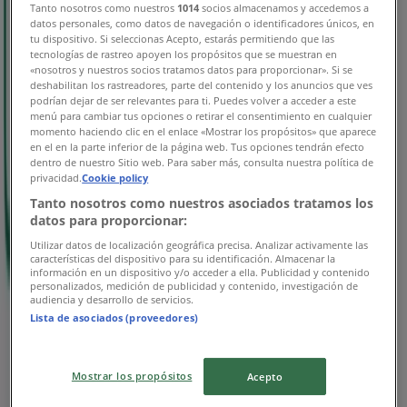
Tanto nosotros como nuestros
1014
socios almacenamos y accedemos a
datos personales, como datos de navegación o identificadores únicos, en
tu dispositivo. Si seleccionas Acepto, estarás permitiendo que las
tecnologías de rastreo apoyen los propósitos que se muestran en
«nosotros y nuestros socios tratamos datos para proporcionar». Si se
deshabilitan los rastreadores, parte del contenido y los anuncios que ves
podrían dejar de ser relevantes para ti. Puedes volver a acceder a este
Yapı ve Kredi Bankası
menú para cambiar tus opciones o retirar el consentimiento en cualquier
momento haciendo clic en el enlace «Mostrar los propósitos» que aparece
Oferta
en el en la parte inferior de la página web. Tus opciones tendrán efecto
dentro de nuestro Sitio web. Para saber más, consulta nuestra política de
privacidad.
Cookie policy
Yarın son gün
Tanto nosotros como nuestros asociados tratamos los
{"numCatalogs":1}
datos para proporcionar:
Adresler ve çalışma saatleri Yapı ve
Utilizar datos de localización geográfica precisa. Analizar activamente las
características del dispositivo para su identificación. Almacenar la
Kredi Bankası
información en un dispositivo y/o acceder a ella. Publicidad y contenido
personalizados, medición de publicidad y contenido, investigación de
audiencia y desarrollo de servicios.
Lista de asociados (proveedores)
Yapı ve Kredi Bankası
Mostrar los propósitos
Acepto
Osmaniye Mahallesi Altay Caddesi No:2/g, Bursa