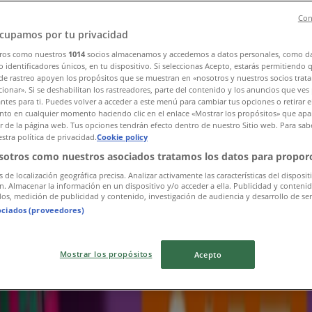
Con
cupamos por tu privacidad
ros como nuestros
1014
socios almacenamos y accedemos a datos personales, como d
 identificadores únicos, en tu dispositivo. Si seleccionas Acepto, estarás permitiendo 
de rastreo apoyen los propósitos que se muestran en «nosotros y nuestros socios trat
ionar». Si se deshabilitan los rastreadores, parte del contenido y los anuncios que ves
antes para ti. Puedes volver a acceder a este menú para cambiar tus opciones o retirar e
to en cualquier momento haciendo clic en el enlace «Mostrar los propósitos» que apar
or de la página web. Tus opciones tendrán efecto dentro de nuestro Sitio web. Para sab
stra política de privacidad.
Cookie policy
ine hızlı bakış
sotros como nuestros asociados tratamos los datos para proporc
s de localización geográfica precisa. Analizar activamente las características del disposit
ón. Almacenar la información en un dispositivo y/o acceder a ella. Publicidad y conteni
os, medición de publicidad y contenido, investigación de audiencia y desarrollo de ser
ociados (proveedores)
Mostrar los propósitos
Acepto