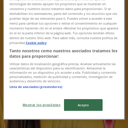
tecnologías de rastreo apoyen los propósitos que se muestran en
«nosotros y nuestros socios tratamos datos para proporcionar». Si se
deshabilitan los rastreadores, parte del contenido y los anuncios que ves
podrían dejar de ser relevantes para ti. Puedes volver a acceder a este
menú para cambiar tus opciones o retirar el consentimiento en cualquier
Yves Rocher
momento haciendo clic en el enlace «Mostrar los propósitos» que aparece
en el en la parte inferior de la página web. Tus opciones tendrán efecto
dentro de nuestro Sitio web. Para saber más, consulta nuestra política de
Yves Rocher katalog
privacidad.
Cookie policy
Tanto nosotros como nuestros asociados tratamos los
Yarın son gün
datos para proporcionar:
{"numCatalogs":1}
Utilizar datos de localización geográfica precisa. Analizar activamente las
características del dispositivo para su identificación. Almacenar la
Adresler ve çalışma saatleri Yves
información en un dispositivo y/o acceder a ella. Publicidad y contenido
personalizados, medición de publicidad y contenido, investigación de
Rocher
audiencia y desarrollo de servicios.
Lista de asociados (proveedores)
Mostrar los propósitos
Yves Rocher
Acepto
Korfez Mah. Sanayi Cad. Berk Sok. No:21
Izmit/Kocaeli, İzmit