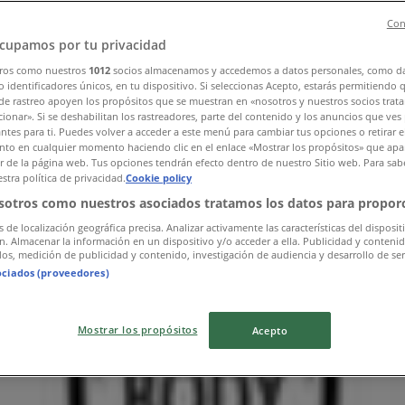
Con
cupamos por tu privacidad
ros como nuestros
1012
socios almacenamos y accedemos a datos personales, como d
 identificadores únicos, en tu dispositivo. Si seleccionas Acepto, estarás permitiendo 
de rastreo apoyen los propósitos que se muestran en «nosotros y nuestros socios trat
ionar». Si se deshabilitan los rastreadores, parte del contenido y los anuncios que ves
antes para ti. Puedes volver a acceder a este menú para cambiar tus opciones o retirar e
to en cualquier momento haciendo clic en el enlace «Mostrar los propósitos» que apar
or de la página web. Tus opciones tendrán efecto dentro de nuestro Sitio web. Para sab
stra política de privacidad.
Cookie policy
ne hızlı bakış
sotros como nuestros asociados tratamos los datos para proporc
s de localización geográfica precisa. Analizar activamente las características del disposit
ón. Almacenar la información en un dispositivo y/o acceder a ella. Publicidad y conteni
os, medición de publicidad y contenido, investigación de audiencia y desarrollo de ser
ociados (proveedores)
Mostrar los propósitos
Acepto