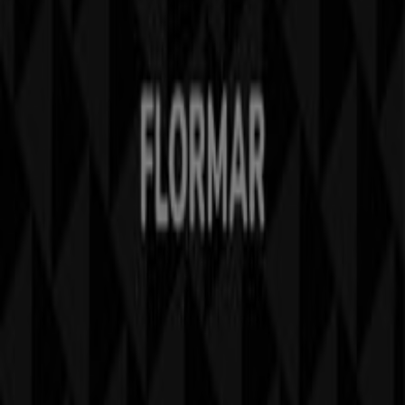
İndeks
Markalar
Yerel markalar
İşletmeler
Yakın mağazalar
Ürünler
Yerel ürünler
Şehirler
Tiendeo uygulamasını indir
Copyright © Tiendeo ® 2026 · Shopfully Marketing S.L.U. –
Palau de Mar – 08039 Barcelona, Spain