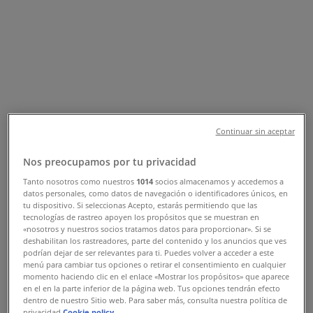
Mamak/Ankara, Ankara -
Telefonlar & İndirimler
Ankara şehrindeki Tiendeo
»
Ankara-Kozmetik ve Bakım fırsatları
»
Ankara içinde Flormar
»
Flormar | Üreğil Mah.Nato Yolu 1132 Sk.No:25 Nata
Continuar sin aceptar
Vega Avm 1K-122 Nolu Mağaza Mamak/Ankara
Nos preocupamos por tu privacidad
Harita
Tanto nosotros como nuestros
1014
socios almacenamos y accedemos a
Harita
datos personales, como datos de navegación o identificadores únicos, en
tu dispositivo. Si seleccionas Acepto, estarás permitiendo que las
Ankara-Flormar fırsatları
tecnologías de rastreo apoyen los propósitos que se muestran en
«nosotros y nuestros socios tratamos datos para proporcionar». Si se
deshabilitan los rastreadores, parte del contenido y los anuncios que ves
podrían dejar de ser relevantes para ti. Puedes volver a acceder a este
menú para cambiar tus opciones o retirar el consentimiento en cualquier
momento haciendo clic en el enlace «Mostrar los propósitos» que aparece
en el en la parte inferior de la página web. Tus opciones tendrán efecto
Flormar
dentro de nuestro Sitio web. Para saber más, consulta nuestra política de
privacidad.
Cookie policy