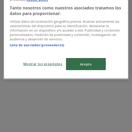
Teklifler Flormar
Tanto nosotros como nuestros asociados tratamos los
datos para proporcionar:
Reklam
Utilizar datos de localización geográfica precisa. Analizar activamente las
características del dispositivo para su identificación. Almacenar la
información en un dispositivo y/o acceder a ella. Publicidad y contenido
personalizados, medición de publicidad y contenido, investigación de
audiencia y desarrollo de servicios.
Lista de asociados (proveedores)
Mostrar los propósitos
Acepto
En yakın mağazalar