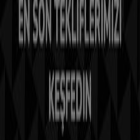
Tiendeo, dünya çapında yerel alışverişi yeniden icat eden
teknoloji şirketi Shopfully'nin bir parçasıdır.
Tiendeo
Hakkımızda
İş Çözümleri
Haberler ve medya
Bizimle çalışın
Bize ulaşın
Pazarlama ve iş talebi
Mağaza haritada yanlış konumlandırılmış
Haftalık reklam geri bildirimi
Teknik problemler ve genel geri bildirim