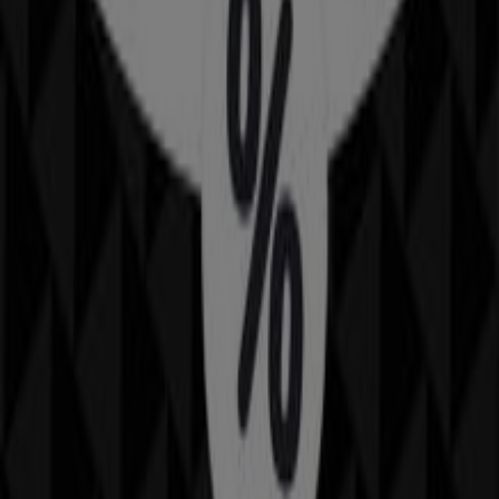
BİM
Cumhuriyet Mahallesi Ankara Caddesi 197/A,
Ankara
46 m
A101
Ayvalı Mah. Ankara Cad. No:25/5, Ankara
46 m
Ankara içindeki diğer Kozmetik ve
Bakım katalogları