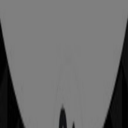
Seç Market
Çankaya Mah. 5001 Sk. No: 19 a Karaköprü/
Sanliurfa, Ankara
46 m
Watsons
İnönü Mah. 1729. Sokak No:4/14 İç Kapı No:22,
Ankara
46 m