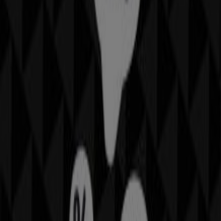
Flormar
Tiendeo'daki
Flormar
mağazasına hoş geldiniz! Burada,
Kozmetik ve Bakım
sektörünün önde gelen
markalarından biri olan
Flormar
’in en iyi
fırsatlarını
,
promosyonlarını
ve
kataloglarını
keşfedebilirsiniz.
Fiziksel mağazamız
Üreğil Mah.Nato Yolu 1132 Sk.No:25
Nata Vega Avm 1K-122 Nolu Mağaza Mamak/Ankara
,
Ankara
adresinde yer almakta olup,
2026 Ağustos
boyunca tasarruf etmenizi sağlayacak geniş bir kaliteli
ürün yelpazesi sunmaktadır.
Tiendeo olarak,
Flormar
ile ilgili en güncel bilgileri
sunuyoruz: çalışma saatleri, özel indirimler ve mağazanın
Üreğil Mah.Nato Yolu 1132 Sk.No:25 Nata Vega Avm
1K-122 Nolu Mağaza Mamak/Ankara
konumu. Ayrıca,
Flormar
’in en yeni kataloglarına erişebilir, en son
promosyonları keşfedebilir ve
Ankara
’deki
alışverişlerinizde büyük indirimlerden yararlanabilirsiniz.
Flormar
mağazasını
Üreğil Mah.Nato Yolu 1132