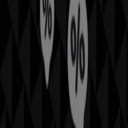
Sk.No:25 Nata Vega Avm 1K-122 Nolu Mağaza
Mamak/Ankara
adresinde ziyaret etme fırsatını
kaçırmayın ve eksiksiz bir alışveriş deneyimi yaşayın. Bu
Ağustos
ayında sizin için hazırladığımız fırsatları
keşfetmeye davet ediyoruz ve
Ankara
’deki en iyi
Flormar
tekliflerinden haberdar olmanızı sağlıyoruz. Bizi ziyaret
edin ve bugünden itibaren tasarrufa başlayın!
Flormar hakkında daha fazla bilgi
Diğer Flormar
mağazalarına bakın Ankara
Reklam