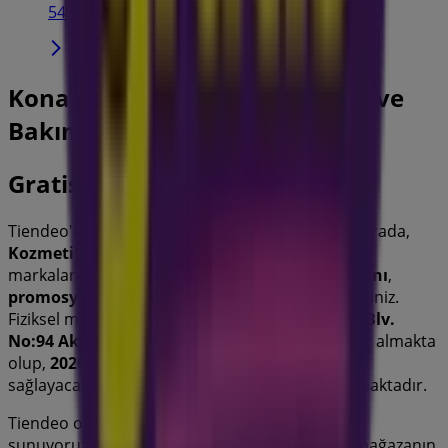
54 m
Konak içindeki diğer Kozmetik ve
Bakım katalogları
Gratis
Tiendeo'daki
Gratis
mağazasına hoş geldiniz! Burada,
Kozmetik ve Bakım
sektörünün önde gelen
markalarından biri olan
Gratis
’in en iyi
fırsatlarını
,
promosyonlarını
ve
kataloglarını
keşfedebilirsiniz.
Fiziksel mağazamız
Akdeniz Mah. Cumhuriyet Blv.
No:94 Akdeniz Mahallesi
,
Konak
adresinde yer almakta
olup,
2026 Ağustos
boyunca tasarruf etmenizi
sağlayacak geniş bir kaliteli ürün yelpazesi sunmaktadır.
Tiendeo olarak,
Gratis
ile ilgili en güncel bilgileri
sunuyoruz: çalışma saatleri, özel indirimler ve mağazanın