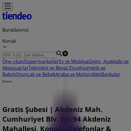
Buradasınız:
Konak
Öne çıkan
Süpermarketler
Ev ve Mobilya
Giyim, Ayakkabı ve
Aksesuarlar
Teknoloji ve Beyaz Eşya
Kozmetik ve
Bakım
Oyuncak ve Bebek
Araba ve Motorsiklet
Bankalar
Reklam
Gratis Şubesi | Akdeniz Mah.
Cumhuriyet Blv. No:94 Akdeniz
Mahallesi, Konak - Telefonlar &