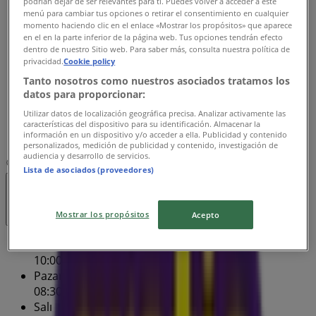
podrían dejar de ser relevantes para ti. Puedes volver a acceder a este
08:30 - 20:30
menú para cambiar tus opciones o retirar el consentimiento en cualquier
momento haciendo clic en el enlace «Mostrar los propósitos» que aparece
Çarşamba
en el en la parte inferior de la página web. Tus opciones tendrán efecto
08:30 - 20:30
dentro de nuestro Sitio web. Para saber más, consulta nuestra política de
Perşembe
privacidad.
Cookie policy
08:30 - 20:30
Tanto nosotros como nuestros asociados tratamos los
Cuma
datos para proporcionar:
08:30 - 20:30
Utilizar datos de localización geográfica precisa. Analizar activamente las
Cumartesi
características del dispositivo para su identificación. Almacenar la
información en un dispositivo y/o acceder a ella. Publicidad y contenido
08:30 - 20:30
personalizados, medición de publicidad y contenido, investigación de
audiencia y desarrollo de servicios.
Harita
Lista de asociados (proveedores)
Açık
Kapanış 20:30
Mostrar los propósitos
Acepto
Pazar
10:00 - 20:00
Pazartesi
08:30 - 20:30
Salı