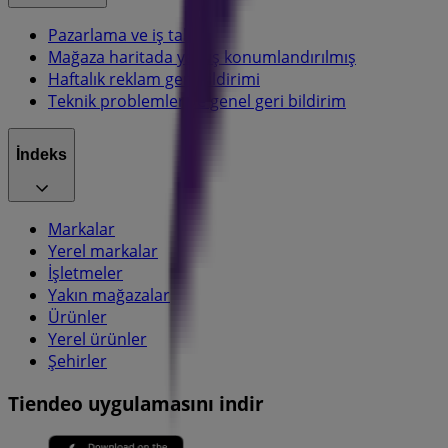
Pazarlama ve iş talebi
Mağaza haritada yanlış konumlandırılmış
Haftalık reklam geri bildirimi
Teknik problemler ve genel geri bildirim
İndeks
Markalar
Yerel markalar
İşletmeler
Yakın mağazalar
Ürünler
Yerel ürünler
Şehirler
Tiendeo uygulamasını indir