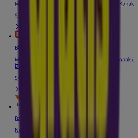
Murat Mah. 2510 Sk. No: 51 /2A Konak/ Izmir, Konak
54 m
BİM
Mithat Paşa Mahallesi 199 Sok. No:12 - 14/A Konak /
İZMİR, Konak
54 m
Barçın Spor
Nadir Nadi Caddesi No:27 Konak/İzmir, İzmir