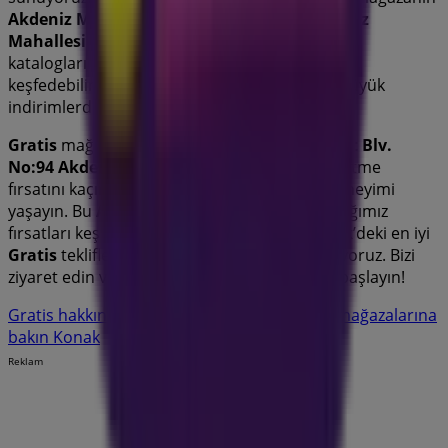
Akdeniz Mah. Cumhuriyet Blv. No:94 Akdeniz
Mahallesi
konumu. Ayrıca,
Gratis
’in en yeni
kataloglarına erişebilir, en son promosyonları
keşfedebilir ve
Konak
’deki alışverişlerinizde büyük
indirimlerden yararlanabilirsiniz.
Gratis
mağazasını
Akdeniz Mah. Cumhuriyet Blv.
No:94 Akdeniz Mahallesi
adresinde ziyaret etme
fırsatını kaçırmayın ve eksiksiz bir alışveriş deneyimi
yaşayın. Bu
Ağustos
ayında sizin için hazırladığımız
fırsatları keşfetmeye davet ediyoruz ve
Konak
’deki en iyi
Gratis
tekliflerinden haberdar olmanızı sağlıyoruz. Bizi
ziyaret edin ve bugünden itibaren tasarrufa başlayın!
Gratis hakkında daha fazla bilgi
Diğer Gratis mağazalarına
bakın Konak
Reklam