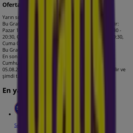
Oferta
Yarın son gün
Bu Gratis mağazasının çalışma saatleri şu şekildedir:
Pazar 10:00 - 20:00, Pazartesi 08:30 - 20:30, Salı 08:30 -
20:30, Çarşamba 08:30 - 20:30, Perşembe 08:30 - 20:30,
Cuma 08:30 - 20:30, Cumartesi 08:30 - 20:30.
Bu Gratis mağazasında şu anda 1 katalog mevcut.
En son Gratis kataloğuna göz atın, Akdeniz Mah.
Cumhuriyet Blv. No:94 Akdeniz Mahallesi Oferta
05.08.2026 ile 17.08.2026 tarihleri arasında geçerlidir ve
şimdi tasarruf etmeye başlayın!
En yakın mağazalar
Seç Market