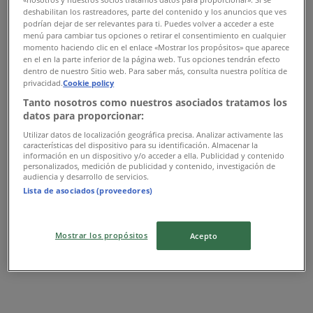
deshabilitan los rastreadores, parte del contenido y los anuncios que ves
podrían dejar de ser relevantes para ti. Puedes volver a acceder a este
Vestel
menú para cambiar tus opciones o retirar el consentimiento en cualquier
momento haciendo clic en el enlace «Mostrar los propósitos» que aparece
Oferta
en el en la parte inferior de la página web. Tus opciones tendrán efecto
dentro de nuestro Sitio web. Para saber más, consulta nuestra política de
privacidad.
Cookie policy
Yarın son gün
Tanto nosotros como nuestros asociados tratamos los
{"numCatalogs":1}
datos para proporcionar:
Adresler ve çalışma saatleri Vestel
Utilizar datos de localización geográfica precisa. Analizar activamente las
características del dispositivo para su identificación. Almacenar la
información en un dispositivo y/o acceder a ella. Publicidad y contenido
personalizados, medición de publicidad y contenido, investigación de
audiencia y desarrollo de servicios.
Lista de asociados (proveedores)
Vestel
Orgeneral Asim Gündüz . 11/a Cd. No : 11/a,
Mostrar los propósitos
Acepto
Kütahya
113 m