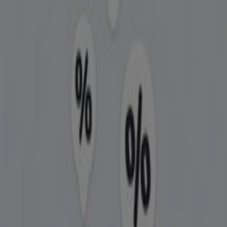
kaçırmayın ve eksiksiz bir alışveriş deneyimi yaşayın. Bu
Ağustos
ayında sizin için hazırladığımız fırsatları
keşfetmeye davet ediyoruz ve
Kütahya
’deki en iyi
Samsung
tekliflerinden haberdar olmanızı sağlıyoruz. Bizi
ziyaret edin ve bugünden itibaren tasarrufa başlayın!
Samsung hakkında daha fazla bilgi
Diğer Samsung
mağazalarına bakın Kütahya
Reklam