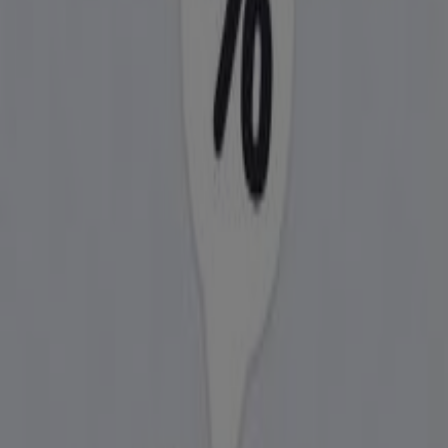
Samsung
Tiendeo'daki
Samsung
mağazasına hoş geldiniz! Burada,
Teknoloji ve Beyaz Eşya
sektörünün önde gelen
markalarından biri olan
Samsung
’in en iyi
fırsatlarını
,
promosyonlarını
ve
kataloglarını
keşfedebilirsiniz.
Fiziksel mağazamız
Servi Mh.Adnan Menderes Cd.
Özlem Apt.9/1-C
,
Kütahya
adresinde yer almakta olup,
2026 Ağustos
boyunca tasarruf etmenizi sağlayacak
geniş bir kaliteli ürün yelpazesi sunmaktadır.
Tiendeo olarak,
Samsung
ile ilgili en güncel bilgileri
sunuyoruz: çalışma saatleri, özel indirimler ve mağazanın
Servi Mh.Adnan Menderes Cd. Özlem Apt.9/1-C
konumu. Ayrıca,
Samsung
’in en yeni kataloglarına
erişebilir, en son promosyonları keşfedebilir ve
Kütahya
’deki alışverişlerinizde büyük indirimlerden
yararlanabilirsiniz.
Samsung
mağazasını
Servi Mh.Adnan Menderes Cd.
Özlem Apt.9/1-C
adresinde ziyaret etme fırsatını