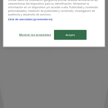
características del dispositivo para su identificación. Almacenar la
Reklam
información en un dispositivo y/o acceder a ella. Publicidad y contenido
personalizados, medición de publicidad y contenido, investigación de
audiencia y desarrollo de servicios.
Lista de asociados (proveedores)
Mostrar los propósitos
Acepto
En yakın mağazalar
Levi's