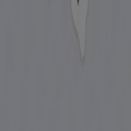
Tiendeo, dünya çapında yerel alışverişi yeniden icat eden
teknoloji şirketi Shopfully'nin bir parçasıdır.