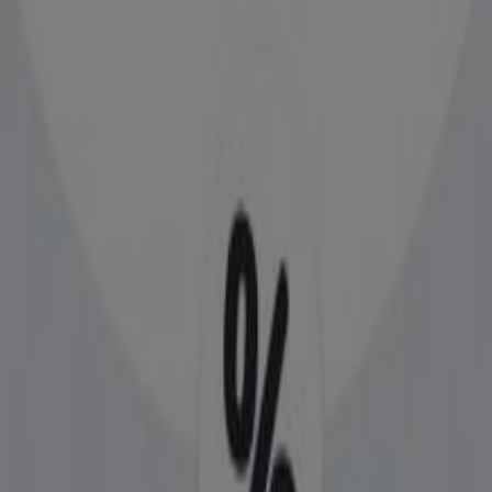
Atatürk Bulvari (Türk Petrol Yani), Kütahya
69 m
Kapali
Arçelik
Servi Mahallesi Adnan Menderes Bulvarı No: 9-1/b
Servi Merkez Ilçe Kütahya, Kütahya
106 m
Kütahya içindeki diğer Teknoloji ve
Beyaz Eşya katalogları