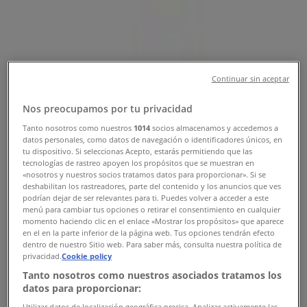
İndirimler
Kütahya şehrindeki Tiendeo
»
Kütahya-Teknoloji ve Beyaz Eşya fırsatları
»
Kütahya içinde Samsung
»
Continuar sin aceptar
Samsung | Servi Mh.Adnan Menderes Cd. Özlem
Nos preocupamos por tu privacidad
Apt.9/1-C
Tanto nosotros como nuestros
1014
socios almacenamos y accedemos a
datos personales, como datos de navegación o identificadores únicos, en
Harita
0 274 216 92 75
tu dispositivo. Si seleccionas Acepto, estarás permitiendo que las
Harita
0 274 216 92 75
tecnologías de rastreo apoyen los propósitos que se muestran en
«nosotros y nuestros socios tratamos datos para proporcionar». Si se
deshabilitan los rastreadores, parte del contenido y los anuncios que ves
Kütahya-Samsung fırsatları
podrían dejar de ser relevantes para ti. Puedes volver a acceder a este
menú para cambiar tus opciones o retirar el consentimiento en cualquier
momento haciendo clic en el enlace «Mostrar los propósitos» que aparece
en el en la parte inferior de la página web. Tus opciones tendrán efecto
dentro de nuestro Sitio web. Para saber más, consulta nuestra política de
privacidad.
Cookie policy
Samsung
Tanto nosotros como nuestros asociados tratamos los
datos para proporcionar:
Teklifler Samsung
Utilizar datos de localización geográfica precisa. Analizar activamente las