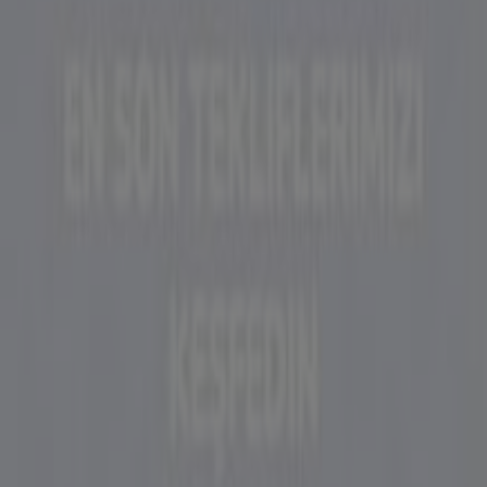
Tiendeo
Hakkımızda
İş Çözümleri
Haberler ve medya
Bizimle çalışın
Bize ulaşın
Pazarlama ve iş talebi
Mağaza haritada yanlış konumlandırılmış
Haftalık reklam geri bildirimi
Teknik problemler ve genel geri bildirim
İndeks