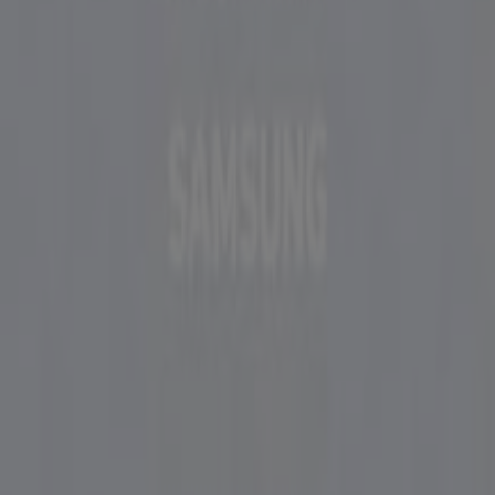
Markalar
Yerel markalar
İşletmeler
Yakın mağazalar
Ürünler
Yerel ürünler
Şehirler
Tiendeo uygulamasını indir
Copyright © Tiendeo ® 2026 · Shopfully Marketing S.L.U. –
Palau de Mar – 08039 Barcelona, Spain
Şartlar ve koşullar
Gizlilik Politikası