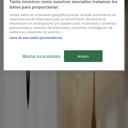
-3 günler
Tanto nosotros como nuestros asociados tratamos los
datos para proporcionar:
Utilizar datos de localización geográfica precisa. Analizar activamente las
características del dispositivo para su identificación. Almacenar la
Arçelik
información en un dispositivo y/o acceder a ella. Publicidad y contenido
personalizados, medición de publicidad y contenido, investigación de
audiencia y desarrollo de servicios.
Oferta
Lista de asociados (proveedores)
Yarın son gün
Beyoğlu
Mostrar los propósitos
Acepto
Mepaş
Oferta
Yarın son gün
Beyoğlu
Reklam