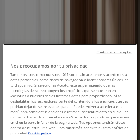
Beyoğlu şehrindeki Tiendeo
»
Beyoğlu-Teknoloji ve Beyaz Eşya fırsatları
Yeni
Vestel
Continuar sin aceptar
Oferta
Nos preocupamos por tu privacidad
Tanto nosotros como nuestros
1012
socios almacenamos y accedemos a
Yarın son gün
Beyoğlu
datos personales, como datos de navegación o identificadores únicos, en
Yeni
tu dispositivo. Si seleccionas Acepto, estarás permitiendo que las
tecnologías de rastreo apoyen los propósitos que se muestran en
«nosotros y nuestros socios tratamos datos para proporcionar». Si se
deshabilitan los rastreadores, parte del contenido y los anuncios que ves
Teknosa
podrían dejar de ser relevantes para ti. Puedes volver a acceder a este
menú para cambiar tus opciones o retirar el consentimiento en cualquier
momento haciendo clic en el enlace «Mostrar los propósitos» que aparece
Oferta
en el en la parte inferior de la página web. Tus opciones tendrán efecto
dentro de nuestro Sitio web. Para saber más, consulta nuestra política de
privacidad.
Cookie policy
Yarın son gün
Beyoğlu