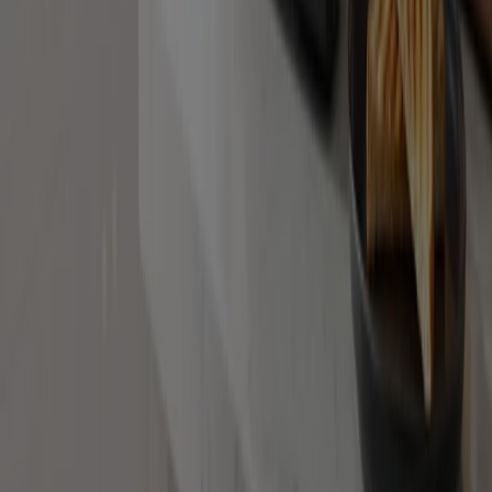
Hakkımızda
İş Çözümleri
Haberler ve medya
Bizimle çalışın
Bize ulaşın
Pazarlama ve iş talebi
Mağaza haritada yanlış konumlandırılmış
Haftalık reklam geri bildirimi
Teknik problemler ve genel geri bildirim
İndeks
Markalar
Yerel markalar
İşletmeler