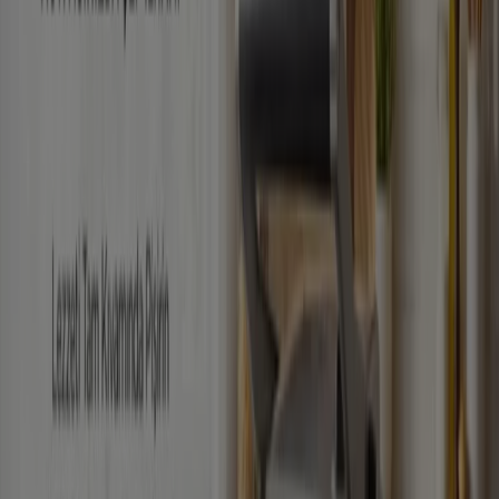
Yarın son gün
Beyoğlu
Daha fazla göster
Reklam
Beyoğlu içindeki Teknoloji ve Beyaz
Eşya katalogları