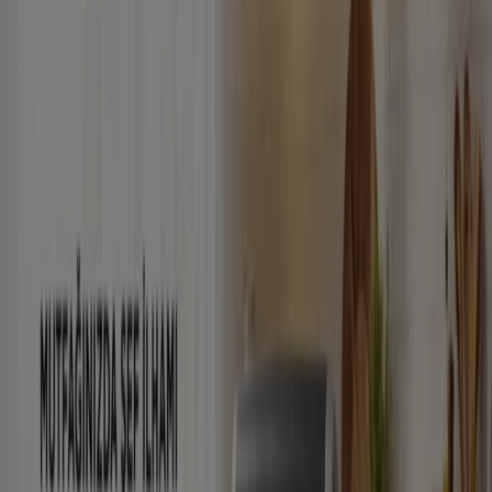
Türk Telekom
Oferta
Yarın son gün
Beyoğlu
Enplus
Oferta