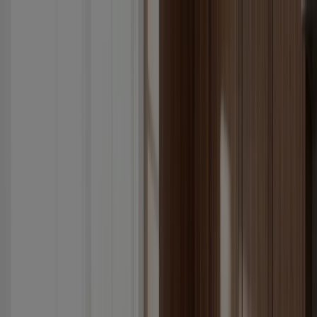
Buradasınız:
Beyoğlu
Öne çıkan
Süpermarketler
Ev ve Mobilya
Giyim, Ayakkabı ve
Aksesuarlar
Teknoloji ve Beyaz Eşya
Kozmetik ve
Bakım
Oyuncak ve Bebek
Araba ve Motorsiklet
Bankalar
Reklam
Teknoloji Beyoğlu - İnsertler,
Promosyonlar ve Broşürler