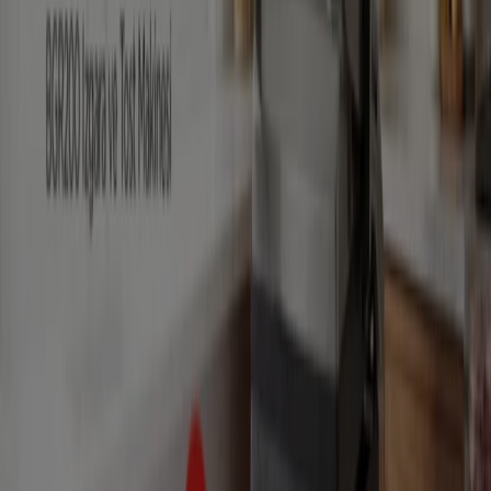
Beyoğlu şehrinde broşürler ve en iyi
fırsatlar
klima aletleri
klima
televizyon
aktivite
Merkezi
bisiklet
telefonlar
Mayo
Kedi mamasi
Su
Diğer şehirlerdeki Teknoloji ve
Beyaz Eşya
İstanbul
Ankara
Beyoğlu
İzmir
Antalya
Bursa
Esenyurt
Adana
İzmit
Gaziantep
Eskişehir
Kayseri
Samsun
Konya
Muğla
Paşaköy (İstanbul)
Daha fazla şehir göster
Bu kategoride
çamaşır makinesi
,
bulaşık makinesi
ve
buzdolabı
gibi beyaz eşya markalarının yanı sıra,
cep
telefonu, tablet
ve
televizyon
gibi elektronik
markalarının
en uygun fiyat
larını içeren katalogları ve