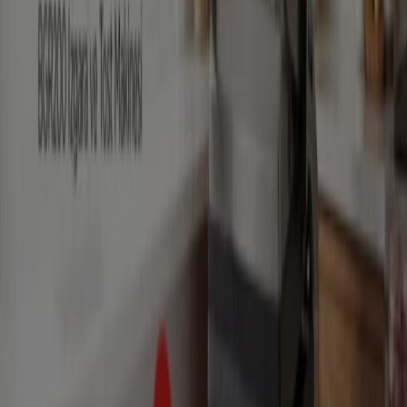
İzmir şehrinde broşürler ve en iyi
fırsatlar
klima aletleri
klima
televizyon
aktivite
Merkezi
bisiklet
telefonlar
Mayo
Kedi mamasi
Su
Diğer şehirlerdeki Teknoloji ve
Beyaz Eşya
İstanbul
Ankara
Beyoğlu
İzmir
Antalya
Bursa
Esenyurt
Adana
İzmit
Gaziantep
Eskişehir
Kayseri
Samsun
Konya
Muğla
Paşaköy (İstanbul)
Daha fazla şehir göster
Bu kategoride
çamaşır makinesi
,
bulaşık makinesi
ve
buzdolabı
gibi beyaz eşya markalarının yanı sıra,
cep
telefonu, tablet
ve
televizyon
gibi elektronik
markalarının
en uygun fiyat
larını içeren katalogları ve
broşürleri bulunmaktadır.