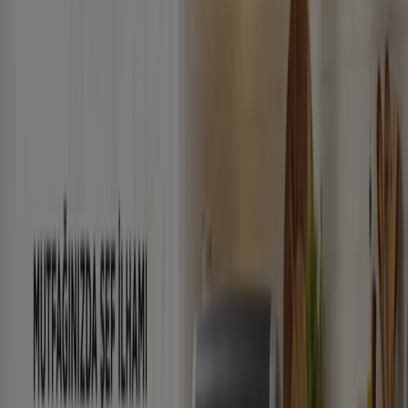
Türk Telekom
Oferta
Yarın son gün
İzmir
Enplus
Oferta