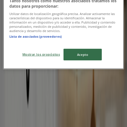
Tanto nosotros como nuestros asociados tratamos los
datos para proporcionar:
Utilizar datos de localización geográfica precisa. Analizar activamente las
Arçelik
características del dispositivo para su identificación. Almacenar la
información en un dispositivo y/o acceder a ella. Publicidad y contenido
personalizados, medición de publicidad y contenido, investigación de
Oferta
audiencia y desarrollo de servicios.
Lista de asociados (proveedores)
Yarın son gün
İzmir
Mostrar los propósitos
Acepto
Mepaş
Oferta
Yarın son gün
İzmir
Reklam