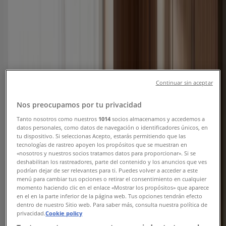
Selçuklu şehrindeki Tiendeo
»
Selçuklu-Teknoloji ve Beyaz Eşya fırsatları
Vestel
Continuar sin aceptar
Oferta
Nos preocupamos por tu privacidad
Yarın son gün
Selçuklu
Tanto nosotros como nuestros
1014
socios almacenamos y accedemos a
datos personales, como datos de navegación o identificadores únicos, en
tu dispositivo. Si seleccionas Acepto, estarás permitiendo que las
tecnologías de rastreo apoyen los propósitos que se muestran en
Teknosa
«nosotros y nuestros socios tratamos datos para proporcionar». Si se
deshabilitan los rastreadores, parte del contenido y los anuncios que ves
podrían dejar de ser relevantes para ti. Puedes volver a acceder a este
Oferta
menú para cambiar tus opciones o retirar el consentimiento en cualquier
momento haciendo clic en el enlace «Mostrar los propósitos» que aparece
Yarın son gün
Selçuklu
en el en la parte inferior de la página web. Tus opciones tendrán efecto
Yarın son gün
dentro de nuestro Sitio web. Para saber más, consulta nuestra política de
privacidad.
Cookie policy