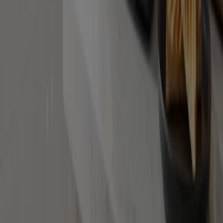
İş Çözümleri
Haberler ve medya
Bizimle çalışın
Bize ulaşın
Pazarlama ve iş talebi
Mağaza haritada yanlış konumlandırılmış
Haftalık reklam geri bildirimi
Teknik problemler ve genel geri bildirim
İndeks
Markalar
Yerel markalar
İşletmeler
Yakın mağazalar