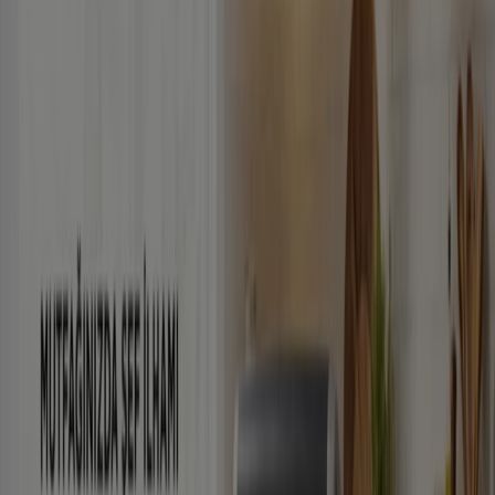
Türk Telekom
Oferta
Yarın son gün
Selçuklu
-5 günler
Enplus
Oferta