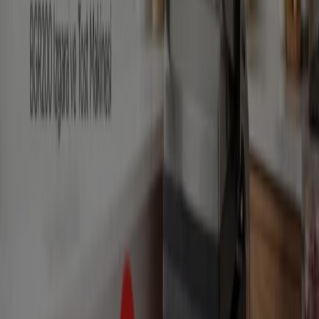
Selçuklu şehrinde broşürler ve en
iyi fırsatlar
klima aletleri
klima
televizyon
aktivite
Merkezi
bisiklet
telefonlar
Mayo
Kedi mamasi
Su
Diğer şehirlerdeki Teknoloji ve
Beyaz Eşya
İstanbul
Ankara
Beyoğlu
İzmir
Antalya
Bursa
Esenyurt
Adana
İzmit
Gaziantep
Eskişehir
Kayseri
Samsun
Konya
Muğla
Paşaköy (İstanbul)
Daha fazla şehir göster
Bu kategoride
çamaşır makinesi
,
bulaşık makinesi
ve
buzdolabı
gibi beyaz eşya markalarının yanı sıra,
cep
telefonu, tablet
ve
televizyon
gibi elektronik
markalarının
en uygun fiyat
larını içeren katalogları ve
broşürleri bulunmaktadır.