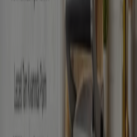
Yarın son gün
Selçuklu
Daha fazla göster
Reklam
Selçuklu içindeki Teknoloji ve Beyaz
Eşya katalogları