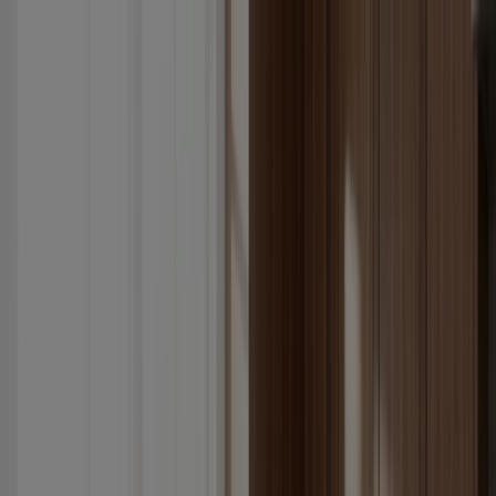
Buradasınız:
Selçuklu
Öne çıkan
Süpermarketler
Ev ve Mobilya
Giyim, Ayakkabı ve
Aksesuarlar
Teknoloji ve Beyaz Eşya
Kozmetik ve
Bakım
Oyuncak ve Bebek
Araba ve Motorsiklet
Bankalar
Reklam
Teknoloji Selçuklu - İnsertler,
Promosyonlar ve Broşürler