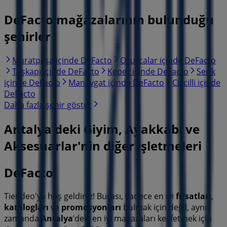
DeFacto mağazalarının bulunduğu
şehirler
Muratpaşa içinde DeFacto
Okurcalar içinde DeFacto
Taşkapı içinde DeFacto
Kepez içinde DeFacto
Serik
içinde DeFacto
Manavgat içinde DeFacto
Cikcilli içinde
DeFacto
Daha fazla şehir göster
Antalya'deki Giyim, Ayakkabı ve
Aksesuarlar'nin diğer işletmeleri
DeFacto
Tiendeo'ya hoş geldiniz! Burası, sadece en iyi
fırsatları
,
katalogları
ve
promosyonları
bulmak için değil, aynı
zamanda
Antalya
’deki en iyi mağazaları keşfetmek için