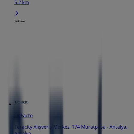
5.2 km
Reklam
DeFacto
Teracity Alışveriş Merkezi 174 Muratpaşa - Antalya,
Antalya