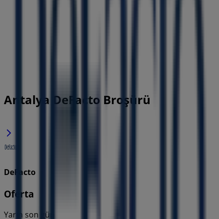
Antalya DeFacto Broşürü
DeFacto
Oferta
Yarın son gün