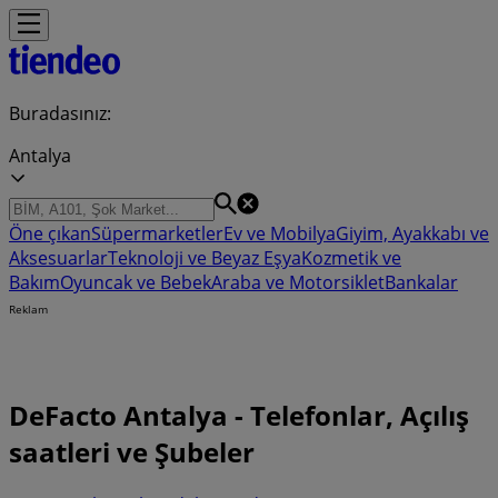
Buradasınız:
Antalya
Öne çıkan
Süpermarketler
Ev ve Mobilya
Giyim, Ayakkabı ve
Aksesuarlar
Teknoloji ve Beyaz Eşya
Kozmetik ve
Bakım
Oyuncak ve Bebek
Araba ve Motorsiklet
Bankalar
Reklam
DeFacto Antalya - Telefonlar, Açılış
saatleri ve Şubeler