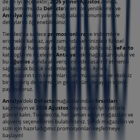
de en iyi seçenektir.
2026 yılının Ağustos
ayında,
platformumuzda
DeFacto
’in en son yeniliklerini ve
Antalya
’deki en yakın mağazaların konumlarını ve
detaylarını öğrenebilirsiniz.
Tiendeo’da sadece
promosyonlara
ve indirimlere
erişmekle kalmaz, aynı zamanda şehrinizdeki fiziksel
mağazalar hakkında da bilgi sahibi olabilirsiniz.
DeFacto
kataloglarını inceleyin,
Antalya
’deki mağazaları bulun ve
bu
Ağustos
ayında alışverişlerinizde tasarruf etmenizi
sağlayacak büyük indirimleri keşfedin. Ayrıca,
mağazaların tam konumları, çalışma saatleri ve eksiksiz
bir alışveriş deneyimi için gerekli tüm detayları sizinle
paylaşıyoruz.
Antalya
’deki
DeFacto
mağazalarındaki
fırsatları
kaçırmayın ve
2026 Ağustos
boyunca en iyi fiyatlarla
güncel kalın. Tiendeo’da, her zaman en iyi mağazaları ve
alışveriş seçeneklerini bulabilirsiniz. Şimdi mağazaları ve
sizin için hazırladığımız promosyonları keşfetmeye
başlayın!