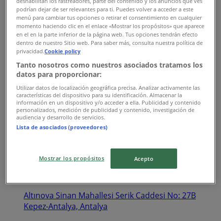
deshabilitan los rastreadores, parte del contenido y los anuncios que ves
Antalya
podrían dejar de ser relevantes para ti. Puedes volver a acceder a este
menú para cambiar tus opciones o retirar el consentimiento en cualquier
1.1 km
momento haciendo clic en el enlace «Mostrar los propósitos» que aparece
en el en la parte inferior de la página web. Tus opciones tendrán efecto
dentro de nuestro Sitio web. Para saber más, consulta nuestra política de
privacidad.
Cookie policy
Tanto nosotros como nuestros asociados tratamos los
datos para proporcionar:
DeFacto
Utilizar datos de localización geográfica precisa. Analizar activamente las
Fabrikalar Mahallesi Fikri Erten Caddesi Özdilek
características del dispositivo para su identificación. Almacenar la
información en un dispositivo y/o acceder a ella. Publicidad y contenido
Alışveriş Merkezi Numara: 2 Kepez-Antalya, Antalya
personalizados, medición de publicidad y contenido, investigación de
audiencia y desarrollo de servicios.
3.5 km
Lista de asociados (proveedores)
Mostrar los propósitos
Acepto
DeFacto
Altınova Sinan Mahallesi Serik Caddesi No: 27B
Kepez-Antalya, Antalya