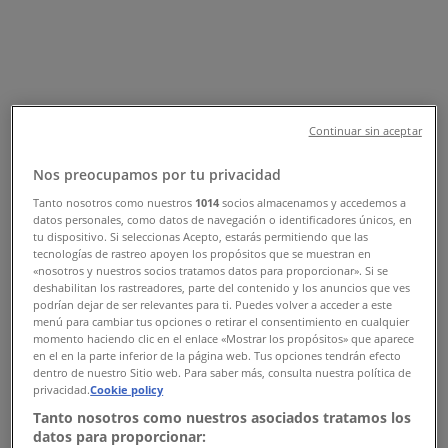
İndirimler
Bursa şehrindeki Tiendeo
»
Bursa-Giyim, Ayakkabı ve Aksesuarlar fırsatları
Continuar sin aceptar
»
Bursa içinde Boyner
»
Nos preocupamos por tu privacidad
Tanto nosotros como nuestros
1014
socios almacenamos y accedemos a
Boyner | Koru Park Avm Adnan Menderes Mah.
datos personales, como datos de navegación o identificadores únicos, en
Mudanya Cad. Emek
tu dispositivo. Si seleccionas Acepto, estarás permitiendo que las
tecnologías de rastreo apoyen los propósitos que se muestran en
Harita
+90 (224) 241-46-46
«nosotros y nuestros socios tratamos datos para proporcionar». Si se
Harita
+90 (224) 241-46-46
deshabilitan los rastreadores, parte del contenido y los anuncios que ves
podrían dejar de ser relevantes para ti. Puedes volver a acceder a este
menú para cambiar tus opciones o retirar el consentimiento en cualquier
Bursa-Boyner fırsatları
momento haciendo clic en el enlace «Mostrar los propósitos» que aparece
en el en la parte inferior de la página web. Tus opciones tendrán efecto
dentro de nuestro Sitio web. Para saber más, consulta nuestra política de
privacidad.
Cookie policy
Tanto nosotros como nuestros asociados tratamos los
datos para proporcionar: