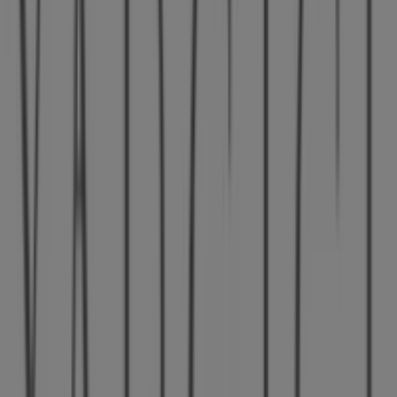
30 m
Adana içindeki diğer Giyim,
Ayakkabı ve Aksesuarlar
katalogları
Yargıcı
Tiendeo'daki
Yargıcı
mağazasına hoş geldiniz! Burada,
Giyim, Ayakkabı ve Aksesuarlar
sektörünün önde
gelen markalarından biri olan
Yargıcı
’in en iyi
fırsatlarını
,
promosyonlarını
ve
kataloglarını
keşfedebilirsiniz. Fiziksel mağazamız
Kurtuluş Mahallesi
Ziyapaşa Bulvarı Palmiye Apartmanı 32/B
,
Adana
adresinde yer almakta olup,
2026 Ağustos
boyunca
tasarruf etmenizi sağlayacak geniş bir kaliteli ürün
yelpazesi sunmaktadır.