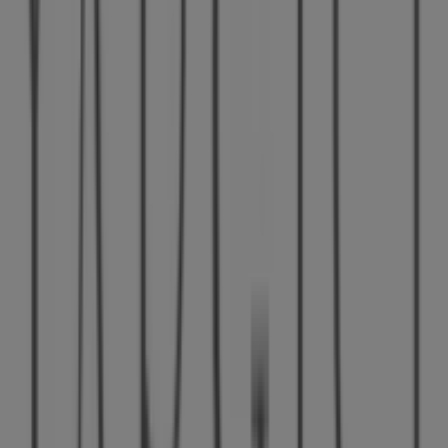
Tiendeo olarak,
Yargıcı
ile ilgili en güncel bilgileri
sunuyoruz: çalışma saatleri, özel indirimler ve mağazanın
Kurtuluş Mahallesi Ziyapaşa Bulvarı Palmiye
Apartmanı 32/B
konumu. Ayrıca,
Yargıcı
’in en yeni
kataloglarına erişebilir, en son promosyonları
keşfedebilir ve
Adana
’deki alışverişlerinizde büyük
indirimlerden yararlanabilirsiniz.
Yargıcı
mağazasını
Kurtuluş Mahallesi Ziyapaşa
Bulvarı Palmiye Apartmanı 32/B
adresinde ziyaret
etme fırsatını kaçırmayın ve eksiksiz bir alışveriş deneyimi
yaşayın. Bu
Ağustos
ayında sizin için hazırladığımız
fırsatları keşfetmeye davet ediyoruz ve
Adana
’deki en iyi
Yargıcı
tekliflerinden haberdar olmanızı sağlıyoruz. Bizi
ziyaret edin ve bugünden itibaren tasarrufa başlayın!
Yargıcı hakkında daha fazla bilgi
Diğer Yargıcı
mağazalarına bakın Adana
Reklam