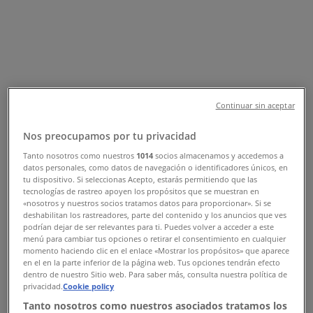
& İndirimler
Adana şehrindeki Tiendeo
»
Adana-Giyim, Ayakkabı ve Aksesuarlar fırsatları
»
Continuar sin aceptar
Adana içinde Yargıcı
»
Nos preocupamos por tu privacidad
Yargıcı | Kurtuluş Mahallesi Ziyapaşa Bulvarı
Tanto nosotros como nuestros
1014
socios almacenamos y accedemos a
Palmiye Apartmanı 32/B
datos personales, como datos de navegación o identificadores únicos, en
tu dispositivo. Si seleccionas Acepto, estarás permitiendo que las
Harita
+90 322 886 00 69
tecnologías de rastreo apoyen los propósitos que se muestran en
Harita
+90 322 886 00 69
«nosotros y nuestros socios tratamos datos para proporcionar». Si se
deshabilitan los rastreadores, parte del contenido y los anuncios que ves
podrían dejar de ser relevantes para ti. Puedes volver a acceder a este
Adana-Yargıcı fırsatları
menú para cambiar tus opciones o retirar el consentimiento en cualquier
momento haciendo clic en el enlace «Mostrar los propósitos» que aparece
en el en la parte inferior de la página web. Tus opciones tendrán efecto
dentro de nuestro Sitio web. Para saber más, consulta nuestra política de
privacidad.
Cookie policy
Tanto nosotros como nuestros asociados tratamos los