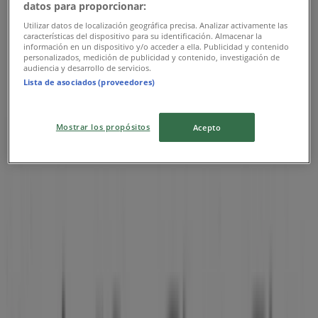
datos para proporcionar:
Yargıcı
Utilizar datos de localización geográfica precisa. Analizar activamente las
características del dispositivo para su identificación. Almacenar la
información en un dispositivo y/o acceder a ella. Publicidad y contenido
Yargıcı katalog
personalizados, medición de publicidad y contenido, investigación de
audiencia y desarrollo de servicios.
Lista de asociados (proveedores)
Yarın son gün
En yakın mağazalar
Mostrar los propósitos
Acepto
Flormar
Kurtuluş, Adana
26 m
Samsung