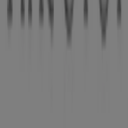
Tiendeo, dünya çapında yerel alışverişi yeniden icat eden
teknoloji şirketi Shopfully'nin bir parçasıdır.
Tiendeo
Hakkımızda
İş Çözümleri
Haberler ve medya
Bizimle çalışın