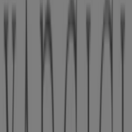
Zincirlikuyu Mevkii Cinebonus içi No: 6, Adana
30 m
Sbarro
Zincirlikuyu Mevkii Cinebonus içi No: 6, Adana
30 m
Yeşil Kundura
Kurtuluş Mah. Mithat Saraçoğlu Cad. Suphi
Ramazanoğlu Apt. No: 10, Adana