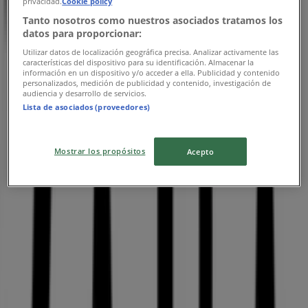
privacidad.
Cookie policy
10:00 - 22:00
Tanto nosotros como nuestros asociados tratamos los
Perşembe
datos para proporcionar:
10:00 - 22:00
Cuma
Utilizar datos de localización geográfica precisa. Analizar activamente las
características del dispositivo para su identificación. Almacenar la
10:00 - 22:00
información en un dispositivo y/o acceder a ella. Publicidad y contenido
Cumartesi
personalizados, medición de publicidad y contenido, investigación de
audiencia y desarrollo de servicios.
10:00 - 22:00
Lista de asociados (proveedores)
Harita
08002119272
Mostrar los propósitos
Kapali
Acepto
Pazar
10:00 - 22:00
Pazartesi
10:00 - 22:00
Salı
10:00 - 22:00
Çarşamba
10:00 - 22:00