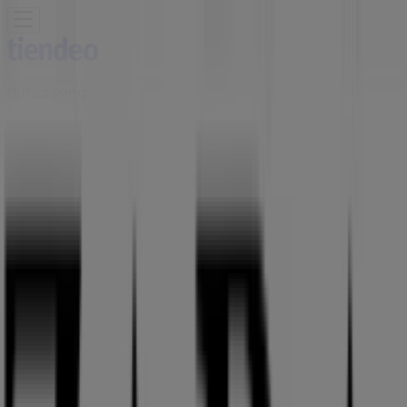
Buradasınız:
İstanbul
Öne çıkan
Süpermarketler
Ev ve Mobilya
Giyim, Ayakkabı ve
Aksesuarlar
Teknoloji ve Beyaz Eşya
Kozmetik ve
Bakım
Oyuncak ve Bebek
Araba ve Motorsiklet
Bankalar
Reklam
ZARA Mağazası | Hasan halife mah.
adnan menderes bulvari fatih,
2/z15, İstanbul - Telefonlar &