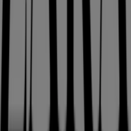
Tiendeo, dünya çapında yerel alışverişi yeniden icat eden
teknoloji şirketi Shopfully'nin bir parçasıdır.
Tiendeo
Hakkımızda
İş Çözümleri
Haberler ve medya
Bizimle çalışın
Bize ulaşın
Pazarlama ve iş talebi
Mağaza haritada yanlış konumlandırılmış
Haftalık reklam geri bildirimi
Teknik problemler ve genel geri bildirim