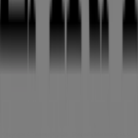
İndeks
Markalar
Yerel markalar
İşletmeler
Yakın mağazalar
Ürünler
Yerel ürünler
Şehirler
Tiendeo uygulamasını indir
Copyright © Tiendeo ® 2026 · Shopfully Marketing S.L.U. –