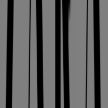
katalogları
ZARA
Tiendeo'daki
ZARA
mağazasına hoş geldiniz! Burada,
Giyim, Ayakkabı ve Aksesuarlar
sektörünün önde
gelen markalarından biri olan
ZARA
’in en iyi
fırsatlarını
,
promosyonlarını
ve
kataloglarını
keşfedebilirsiniz.
Fiziksel mağazamız
Hasan halife mah. adnan menderes
bulvari fatih, 2/z15
,
İstanbul
adresinde yer almakta
olup,
2026 Ağustos
boyunca tasarruf etmenizi
sağlayacak geniş bir kaliteli ürün yelpazesi sunmaktadır.
Tiendeo olarak,
ZARA
ile ilgili en güncel bilgileri
sunuyoruz: çalışma saatleri, özel indirimler ve mağazanın
Hasan halife mah. adnan menderes bulvari fatih,
2/z15
konumu. Ayrıca,
ZARA
’in en yeni kataloglarına
erişebilir, en son promosyonları keşfedebilir ve
İstanbul
’deki alışverişlerinizde büyük indirimlerden
yararlanabilirsiniz.