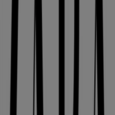
Perşembe
10:00 - 22:00
Cuma
10:00 - 22:00
Cumartesi
10:00 - 22:00
Harita
08002119272
Size sunulan ZARA fırsatlarını görüntülemek üzeresiniz
Reklam