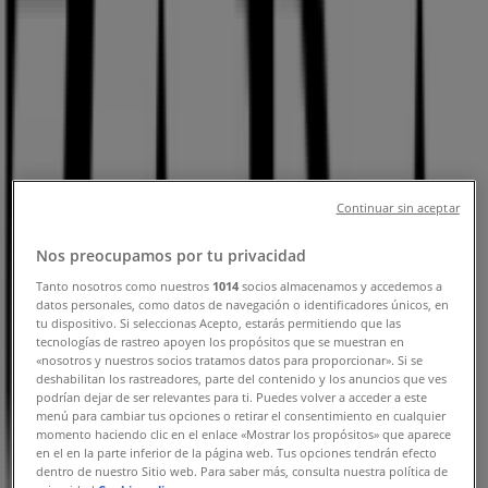
İndirimler
İstanbul şehrindeki Tiendeo
»
İstanbul-Giyim, Ayakkabı ve Aksesuarlar fırsatları
»
İstanbul içinde ZARA
»
ZARA | Hasan halife mah. adnan menderes bulvari
fatih, 2/z15
Continuar sin aceptar
Kapali
Nos preocupamos por tu privacidad
Tanto nosotros como nuestros
1014
socios almacenamos y accedemos a
datos personales, como datos de navegación o identificadores únicos, en
tu dispositivo. Si seleccionas Acepto, estarás permitiendo que las
Pazar
tecnologías de rastreo apoyen los propósitos que se muestran en
10:00 - 22:00
«nosotros y nuestros socios tratamos datos para proporcionar». Si se
Pazartesi
deshabilitan los rastreadores, parte del contenido y los anuncios que ves
podrían dejar de ser relevantes para ti. Puedes volver a acceder a este
10:00 - 22:00
menú para cambiar tus opciones o retirar el consentimiento en cualquier
Salı
momento haciendo clic en el enlace «Mostrar los propósitos» que aparece
10:00 - 22:00
en el en la parte inferior de la página web. Tus opciones tendrán efecto
dentro de nuestro Sitio web. Para saber más, consulta nuestra política de
Çarşamba