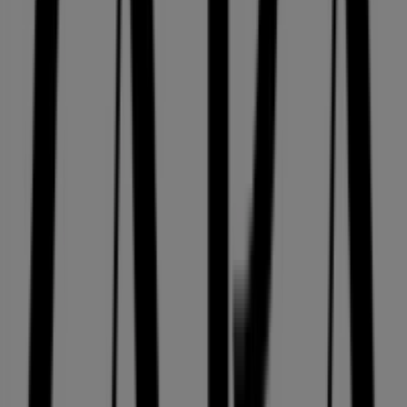
En yakın mağazalar
Bambi Ayakkabı
Acıbadem Mah. Fatih Cad. No:1 Kat:-1 Magaza No:69
Kadıkoy / İstanbul, İstanbul
30 m
İstanbul içindeki diğer Giyim,
Ayakkabı ve Aksesuarlar