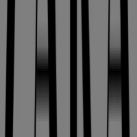
ZARA
mağazasını
Hasan halife mah. adnan menderes
bulvari fatih, 2/z15
adresinde ziyaret etme fırsatını
kaçırmayın ve eksiksiz bir alışveriş deneyimi yaşayın. Bu
Ağustos
ayında sizin için hazırladığımız fırsatları
keşfetmeye davet ediyoruz ve
İstanbul
’deki en iyi
ZARA
tekliflerinden haberdar olmanızı sağlıyoruz. Bizi ziyaret
edin ve bugünden itibaren tasarrufa başlayın!
ZARA hakkında daha fazla bilgi
Diğer ZARA mağazalarına
bakın İstanbul
Reklam