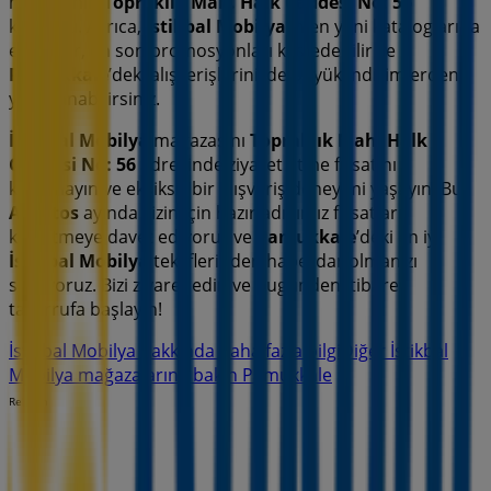
mağazanın
Topraklık Mah. Halk Caddesi No: 56
konumu. Ayrıca,
İstikbal Mobilya
’in en yeni kataloglarına
erişebilir, en son promosyonları keşfedebilir ve
Pamukkale
’deki alışverişlerinizde büyük indirimlerden
yararlanabilirsiniz.
İstikbal Mobilya
mağazasını
Topraklık Mah. Halk
Caddesi No: 56
adresinde ziyaret etme fırsatını
kaçırmayın ve eksiksiz bir alışveriş deneyimi yaşayın. Bu
Ağustos
ayında sizin için hazırladığımız fırsatları
keşfetmeye davet ediyoruz ve
Pamukkale
’deki en iyi
İstikbal Mobilya
tekliflerinden haberdar olmanızı
sağlıyoruz. Bizi ziyaret edin ve bugünden itibaren
tasarrufa başlayın!
İstikbal Mobilya hakkında daha fazla bilgi
Diğer İstikbal
Mobilya mağazalarına bakın Pamukkale
Reklam