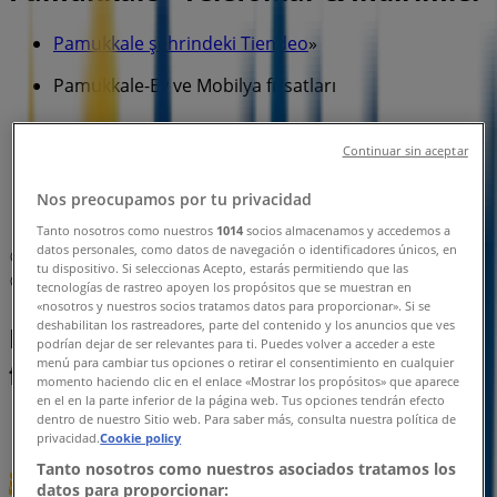
Pamukkale şehrindeki Tiendeo
»
Pamukkale-Ev ve Mobilya fırsatları
»
Pamukkale içinde İstikbal Mobilya
»
Continuar sin aceptar
İstikbal Mobilya | Topraklık Mah. Halk Caddesi No:
Nos preocupamos por tu privacidad
56
Tanto nosotros como nuestros
1014
socios almacenamos y accedemos a
datos personales, como datos de navegación o identificadores únicos, en
Harita
(0258) 265 2661
tu dispositivo. Si seleccionas Acepto, estarás permitiendo que las
Harita
(0258) 265 2661
tecnologías de rastreo apoyen los propósitos que se muestran en
«nosotros y nuestros socios tratamos datos para proporcionar». Si se
deshabilitan los rastreadores, parte del contenido y los anuncios que ves
Pamukkale-İstikbal Mobilya
podrían dejar de ser relevantes para ti. Puedes volver a acceder a este
menú para cambiar tus opciones o retirar el consentimiento en cualquier
fırsatları
momento haciendo clic en el enlace «Mostrar los propósitos» que aparece
en el en la parte inferior de la página web. Tus opciones tendrán efecto
dentro de nuestro Sitio web. Para saber más, consulta nuestra política de
privacidad.
Cookie policy
Tanto nosotros como nuestros asociados tratamos los
datos para proporcionar: