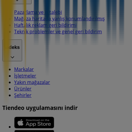
Pazarlama ve iş talebi
Mağaza haritada yanlış konumlandırılmış
Haftalık reklam geri bildirimi
Teknik problemler ve genel geri bildirim
İndeks
Markalar
İşletmeler
Yakın mağazalar
Ürünler
Şehirler
Tiendeo uygulamasını indir