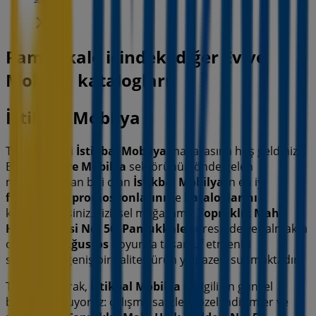
Pamukkale içindeki diğer Ev ve
Mobilya katalogları
İstikbal Mobilya
Tiendeo'daki
İstikbal Mobilya
mağazasına hoş geldiniz!
Burada,
Ev ve Mobilya
sektörünün önde gelen
markalarından biri olan
İstikbal Mobilya
’in en iyi
fırsatlarını
,
promosyonlarını
ve
kataloglarını
keşfedebilirsiniz. Fiziksel mağazamız
Topraklık Mah.
Halk Caddesi No: 56
,
Pamukkale
adresinde yer almakta
olup,
2026 Ağustos
boyunca tasarruf etmenizi
sağlayacak geniş bir kaliteli ürün yelpazesi sunmaktadır.
Tiendeo olarak,
İstikbal Mobilya
ile ilgili en güncel
bilgileri sunuyoruz: çalışma saatleri, özel indirimler ve