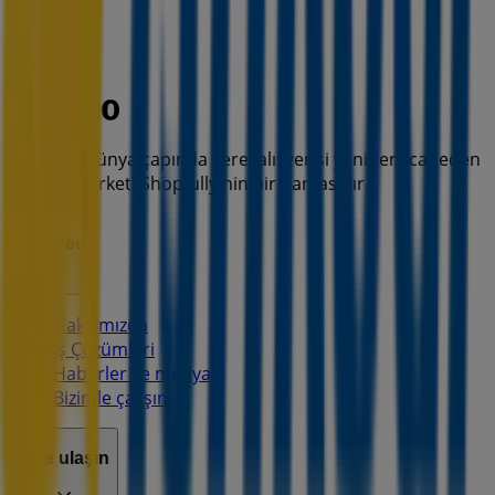
Tiendeo, dünya çapında yerel alışverişi yeniden icat eden
teknoloji şirketi Shopfully'nin bir parçasıdır.
Tiendeo
Hakkımızda
İş Çözümleri
Haberler ve medya
Bizimle çalışın
Bize ulaşın