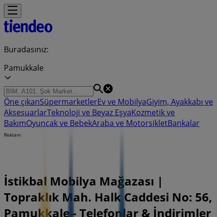
Buradasınız:
Pamukkale
Öne çıkan
Süpermarketler
Ev ve Mobilya
Giyim, Ayakkabı ve
Aksesuarlar
Teknoloji ve Beyaz Eşya
Kozmetik ve
Bakım
Oyuncak ve Bebek
Araba ve Motorsiklet
Bankalar
Reklam
İstikbal Mobilya Mağazası |
Topraklık Mah. Halk Caddesi No: 56,
Pamukkale - Telefonlar & İndirimler