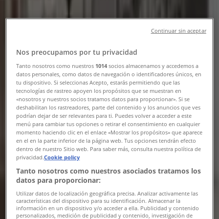
Madame Coco
Continuar sin aceptar
Madame Coco katalog
Nos preocupamos por tu privacidad
Yarın son gün
Tanto nosotros como nuestros
1014
socios almacenamos y accedemos a
datos personales, como datos de navegación o identificadores únicos, en
tu dispositivo. Si seleccionas Acepto, estarás permitiendo que las
tecnologías de rastreo apoyen los propósitos que se muestran en
«nosotros y nuestros socios tratamos datos para proporcionar». Si se
Madame Coco
deshabilitan los rastreadores, parte del contenido y los anuncios que ves
podrían dejar de ser relevantes para ti. Puedes volver a acceder a este
menú para cambiar tus opciones o retirar el consentimiento en cualquier
Oferta
momento haciendo clic en el enlace «Mostrar los propósitos» que aparece
en el en la parte inferior de la página web. Tus opciones tendrán efecto
dentro de nuestro Sitio web. Para saber más, consulta nuestra política de
Yarın son gün
3.4 km - Muratpaşa
privacidad.
Cookie policy
Tanto nosotros como nuestros asociados tratamos los
Reklam
datos para proporcionar:
Utilizar datos de localización geográfica precisa. Analizar activamente las
características del dispositivo para su identificación. Almacenar la
información en un dispositivo y/o acceder a ella. Publicidad y contenido
personalizados, medición de publicidad y contenido, investigación de