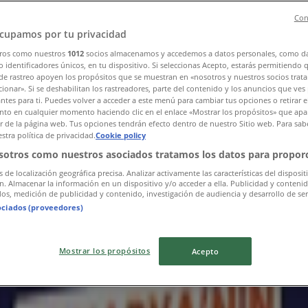
Con
cupamos por tu privacidad
ros como nuestros
1012
socios almacenamos y accedemos a datos personales, como d
 identificadores únicos, en tu dispositivo. Si seleccionas Acepto, estarás permitiendo 
de rastreo apoyen los propósitos que se muestran en «nosotros y nuestros socios trat
ionar». Si se deshabilitan los rastreadores, parte del contenido y los anuncios que ves
antes para ti. Puedes volver a acceder a este menú para cambiar tus opciones o retirar e
erine hızlı bakış
to en cualquier momento haciendo clic en el enlace «Mostrar los propósitos» que apar
or de la página web. Tus opciones tendrán efecto dentro de nuestro Sitio web. Para sab
stra política de privacidad.
Cookie policy
sotros como nuestros asociados tratamos los datos para proporc
s de localización geográfica precisa. Analizar activamente las características del disposit
ón. Almacenar la información en un dispositivo y/o acceder a ella. Publicidad y conteni
os, medición de publicidad y contenido, investigación de audiencia y desarrollo de ser
ociados (proveedores)
Mostrar los propósitos
Acepto