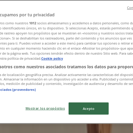
Con
cupamos por tu privacidad
ros como nuestros
1012
socios almacenamos y accedemos a datos personales, como d
 identificadores únicos, en tu dispositivo. Si seleccionas Acepto, estarás permitiendo 
de rastreo apoyen los propósitos que se muestran en «nosotros y nuestros socios trat
ionar». Si se deshabilitan los rastreadores, parte del contenido y los anuncios que ves
antes para ti. Puedes volver a acceder a este menú para cambiar tus opciones o retirar e
ve Aksesuarlar mağazalar
to en cualquier momento haciendo clic en el enlace «Mostrar los propósitos» que apar
or de la página web. Tus opciones tendrán efecto dentro de nuestro Sitio web. Para sab
stra política de privacidad.
Cookie policy
sotros como nuestros asociados tratamos los datos para proporc
s de localización geográfica precisa. Analizar activamente las características del disposit
ón. Almacenar la información en un dispositivo y/o acceder a ella. Publicidad y conteni
os, medición de publicidad y contenido, investigación de audiencia y desarrollo de ser
ociados (proveedores)
Mostrar los propósitos
Acepto