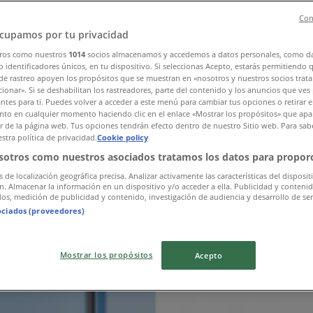
Con
cupamos por tu privacidad
ros como nuestros
1014
socios almacenamos y accedemos a datos personales, como d
 identificadores únicos, en tu dispositivo. Si seleccionas Acepto, estarás permitiendo 
de rastreo apoyen los propósitos que se muestran en «nosotros y nuestros socios trat
ionar». Si se deshabilitan los rastreadores, parte del contenido y los anuncios que ves
antes para ti. Puedes volver a acceder a este menú para cambiar tus opciones o retirar e
ve Aksesuarlar mağazalar
to en cualquier momento haciendo clic en el enlace «Mostrar los propósitos» que apar
or de la página web. Tus opciones tendrán efecto dentro de nuestro Sitio web. Para sab
stra política de privacidad.
Cookie policy
sotros como nuestros asociados tratamos los datos para proporc
s de localización geográfica precisa. Analizar activamente las características del disposit
ón. Almacenar la información en un dispositivo y/o acceder a ella. Publicidad y conteni
os, medición de publicidad y contenido, investigación de audiencia y desarrollo de ser
ociados (proveedores)
Mostrar los propósitos
Acepto