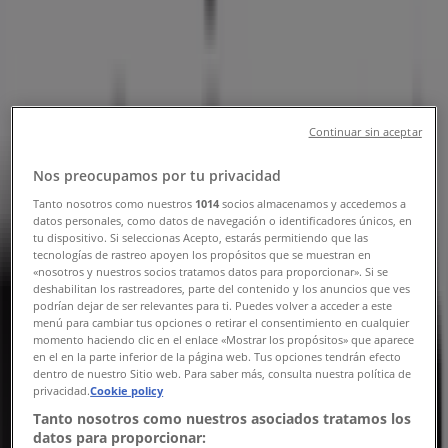
Çanakkale şehrindeki Tiendeo
»
Çanakkale-Ev ve Mobilya fırsatları
»
Çanakkale içinde Doğtaş
»
Doğtaş | Bandırma Yolu 5. Km.
Continuar sin aceptar
Harita
+90 286 316 98 60
Nos preocupamos por tu privacidad
Harita
+90 286 316 98 60
Tanto nosotros como nuestros
1014
socios almacenamos y accedemos a
Çanakkale-Doğtaş fırsatları
datos personales, como datos de navegación o identificadores únicos, en
tu dispositivo. Si seleccionas Acepto, estarás permitiendo que las
tecnologías de rastreo apoyen los propósitos que se muestran en
«nosotros y nuestros socios tratamos datos para proporcionar». Si se
deshabilitan los rastreadores, parte del contenido y los anuncios que ves
podrían dejar de ser relevantes para ti. Puedes volver a acceder a este
menú para cambiar tus opciones o retirar el consentimiento en cualquier
momento haciendo clic en el enlace «Mostrar los propósitos» que aparece
en el en la parte inferior de la página web. Tus opciones tendrán efecto
dentro de nuestro Sitio web. Para saber más, consulta nuestra política de
Doğtaş
privacidad.
Cookie policy
Tanto nosotros como nuestros asociados tratamos los
Oferta
datos para proporcionar: