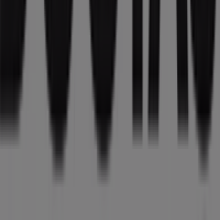
Tiendeo, dünya çapında yerel alışverişi yeniden icat eden
teknoloji şirketi Shopfully'nin bir parçasıdır.
Tiendeo
Hakkımızda
İş Çözümleri
Haberler ve medya
Bizimle çalışın
Bize ulaşın
Pazarlama ve iş talebi
Mağaza haritada yanlış konumlandırılmış