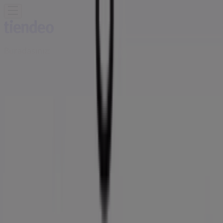
Buradasınız:
Çanakkale
Öne çıkan
Süpermarketler
Ev ve Mobilya
Giyim, Ayakkabı ve
Aksesuarlar
Teknoloji ve Beyaz Eşya
Kozmetik ve
Bakım
Oyuncak ve Bebek
Araba ve Motorsiklet
Bankalar
Reklam
Doğtaş Mağazası | Bandırma Yolu
5. Km., Çanakkale - Telefonlar &
İndirimler