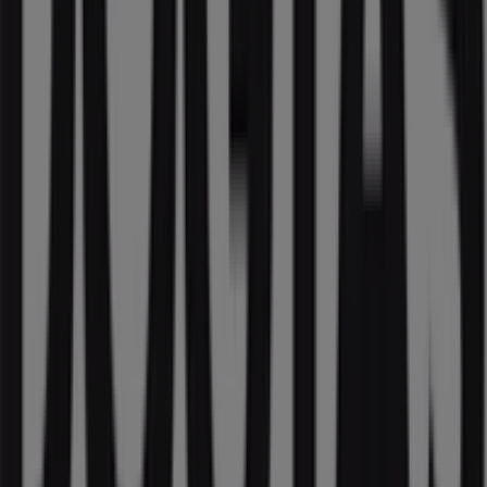
keşfedebilir ve
Çanakkale
’deki alışverişlerinizde büyük
indirimlerden yararlanabilirsiniz.
Doğtaş
mağazasını
Bandırma Yolu 5. Km.
adresinde
ziyaret etme fırsatını kaçırmayın ve eksiksiz bir alışveriş
deneyimi yaşayın. Bu
Ağustos
ayında sizin için
hazırladığımız fırsatları keşfetmeye davet ediyoruz ve
Çanakkale
’deki en iyi
Doğtaş
tekliflerinden haberdar
olmanızı sağlıyoruz. Bizi ziyaret edin ve bugünden
itibaren tasarrufa başlayın!
Doğtaş hakkında daha fazla bilgi
Diğer Doğtaş
mağazalarına bakın Çanakkale
Reklam