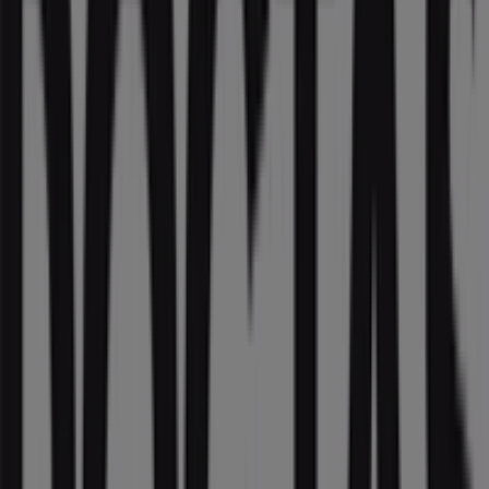
123 m
Şok Market
Cevat Paşa Mah Dr. Ibrahim Bak An Sokak No:9-
11/1, Çanakkale
204 m
Şok Market
Cevatpaşa Mahallesi, Cebidelik Mehmet Efendi
Sokak No:2, Pursaklar
227 m