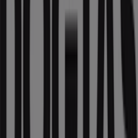
Çanakkale içindeki diğer Ev ve
Mobilya katalogları
Doğtaş
Tiendeo'daki
Doğtaş
mağazasına hoş geldiniz! Burada,
Ev
ve Mobilya
sektörünün önde gelen markalarından biri
olan
Doğtaş
’in en iyi
fırsatlarını
,
promosyonlarını
ve
kataloglarını
keşfedebilirsiniz. Fiziksel mağazamız
Bandırma Yolu 5. Km.
,
Çanakkale
adresinde yer
almakta olup,
2026 Ağustos
boyunca tasarruf etmenizi
sağlayacak geniş bir kaliteli ürün yelpazesi sunmaktadır.
Tiendeo olarak,
Doğtaş
ile ilgili en güncel bilgileri
sunuyoruz: çalışma saatleri, özel indirimler ve mağazanın
Bandırma Yolu 5. Km.
konumu. Ayrıca,
Doğtaş
’in en
yeni kataloglarına erişebilir, en son promosyonları