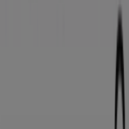
Haftalık reklam geri bildirimi
Teknik problemler ve genel geri bildirim
İndeks
Markalar
Yerel markalar
İşletmeler
Yakın mağazalar
Ürünler
Yerel ürünler
Şehirler
Tiendeo uygulamasını indir