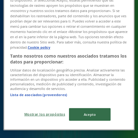
tu dispositivo. Si seleccionas Acepto, estarás permitiendo que las
Yarın son gün
tecnologías de rastreo apoyen los propósitos que se muestran en
«nosotros y nuestros socios tratamos datos para proporcionar». Si se
Yeni
deshabilitan los rastreadores, parte del contenido y los anuncios que ves
podrían dejar de ser relevantes para ti. Puedes volver a acceder a este
menú para cambiar tus opciones o retirar el consentimiento en cualquier
momento haciendo clic en el enlace «Mostrar los propósitos» que aparece
en el en la parte inferior de la página web. Tus opciones tendrán efecto
Migros
dentro de nuestro Sitio web. Para saber más, consulta nuestra política de
privacidad.
Cookie policy
Fırsat avcıları için teklifler
Tanto nosotros como nuestros asociados tratamos los
datos para proporcionar:
Yarın son gün
741 m - Zonguldak
Utilizar datos de localización geográfica precisa. Analizar activamente las
Yeni
características del dispositivo para su identificación. Almacenar la
información en un dispositivo y/o acceder a ella. Publicidad y contenido
personalizados, medición de publicidad y contenido, investigación de
audiencia y desarrollo de servicios.
Lista de asociados (proveedores)
Migros
Migros katalog
Mostrar los propósitos
Acepto
Yarın son gün
741 m - Zonguldak