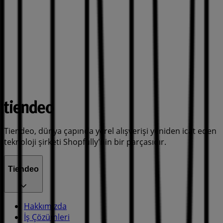
Tiendeo, dünya çapında yerel alışverişi yeniden icat eden
teknoloji şirketi Shopfully'nin bir parçasıdır.
Tiendeo
Hakkımızda
İş Çözümleri