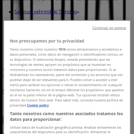
Samsun şehrindeki Tiendeo
»
Samsun-Giyim, Ayakkabı ve Aksesuarlar fırsatları
Continuar sin aceptar
»
Samsun içinde İpekyol
»
Nos preocupamos por tu privacidad
Tanto nosotros como nuestros
1014
socios almacenamos y accedemos a
İpekyol | Yenimahalle Mah. Çarşamba Cad. No:52
datos personales, como datos de navegación o identificadores únicos, en
Canik,
tu dispositivo. Si seleccionas Acepto, estarás permitiendo que las
tecnologías de rastreo apoyen los propósitos que se muestran en
Harita
+90(362)290 33 48
«nosotros y nuestros socios tratamos datos para proporcionar». Si se
deshabilitan los rastreadores, parte del contenido y los anuncios que ves
Harita
+90(362)290 33 48
podrían dejar de ser relevantes para ti. Puedes volver a acceder a este
menú para cambiar tus opciones o retirar el consentimiento en cualquier
Samsun-İpekyol fırsatları
momento haciendo clic en el enlace «Mostrar los propósitos» que aparece
en el en la parte inferior de la página web. Tus opciones tendrán efecto
dentro de nuestro Sitio web. Para saber más, consulta nuestra política de
privacidad.
Cookie policy
Tanto nosotros como nuestros asociados tratamos los
datos para proporcionar:
Utilizar datos de localización geográfica precisa. Analizar activamente las
características del dispositivo para su identificación. Almacenar la