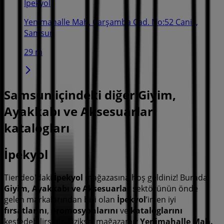
İpekyol
Yenimahalle Mah. Çarşamba Cad. No:52 Canik,
Samsun
29 m
Samsun içindeki diğer Giyim,
Ayakkabı ve Aksesuarlar
katalogları
İpekyol
Tiendeo'daki
İpekyol
mağazasına hoş geldiniz! Burada,
Giyim, Ayakkabı ve Aksesuarlar
sektörünün önde
gelen markalarından biri olan
İpekyol
’in en iyi
fırsatlarını
,
promosyonlarını
ve
kataloglarını
keşfedebilirsiniz. Fiziksel mağazamız
Yenimahalle Mah.