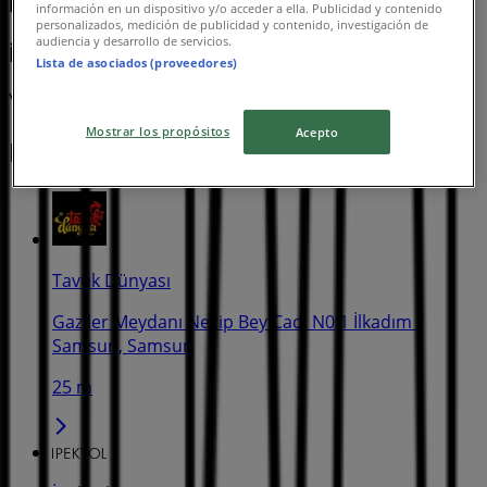
İpekyol
información en un dispositivo y/o acceder a ella. Publicidad y contenido
personalizados, medición de publicidad y contenido, investigación de
audiencia y desarrollo de servicios.
İpekyol katalog
Lista de asociados (proveedores)
Yarın son gün
Mostrar los propósitos
Acepto
En yakın mağazalar
Tavuk Dünyası
Gaziler Meydanı Necip Bey Cad. N0:1 İlkadım -
Samsun, Samsun
25 m