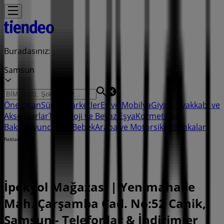
Buradasınız:
Samsun
Öne çıkan
Süpermarketler
Ev ve Mobilya
Giyim, Ayakkabı ve
Aksesuarlar
Teknoloji ve Beyaz Eşya
Kozmetik ve
Bakım
Oyuncak ve Bebek
Araba ve Motorsiklet
Bankalar
Reklam
İpekyol Mağazası | Yenimahalle
Mah. Çarşamba Cad. No:52 Canik,,
Samsun - Telefonlar & İndirimler