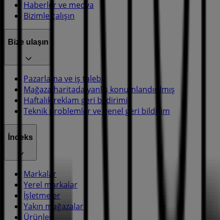
Haberler ve medya
Bizimle çalışın
Bize ulaşın
Pazarlama ve iş talebi
Mağaza haritada yanlış konumlandırılmış
Haftalık reklam geri bildirimi
Teknik problemler ve genel geri bildirim
İndeks
Markalar
Yerel markalar
İşletmeler
Yakın mağazalar
Ürünler