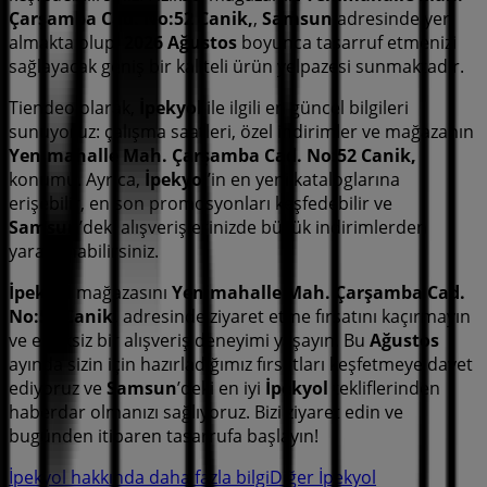
Çarşamba Cad. No:52 Canik,
,
Samsun
adresinde yer
almakta olup,
2026 Ağustos
boyunca tasarruf etmenizi
sağlayacak geniş bir kaliteli ürün yelpazesi sunmaktadır.
Tiendeo olarak,
İpekyol
ile ilgili en güncel bilgileri
sunuyoruz: çalışma saatleri, özel indirimler ve mağazanın
Yenimahalle Mah. Çarşamba Cad. No:52 Canik,
konumu. Ayrıca,
İpekyol
’in en yeni kataloglarına
erişebilir, en son promosyonları keşfedebilir ve
Samsun
’deki alışverişlerinizde büyük indirimlerden
yararlanabilirsiniz.
İpekyol
mağazasını
Yenimahalle Mah. Çarşamba Cad.
No:52 Canik,
adresinde ziyaret etme fırsatını kaçırmayın
ve eksiksiz bir alışveriş deneyimi yaşayın. Bu
Ağustos
ayında sizin için hazırladığımız fırsatları keşfetmeye davet
ediyoruz ve
Samsun
’deki en iyi
İpekyol
tekliflerinden
haberdar olmanızı sağlıyoruz. Bizi ziyaret edin ve
bugünden itibaren tasarrufa başlayın!
İpekyol hakkında daha fazla bilgi
Diğer İpekyol