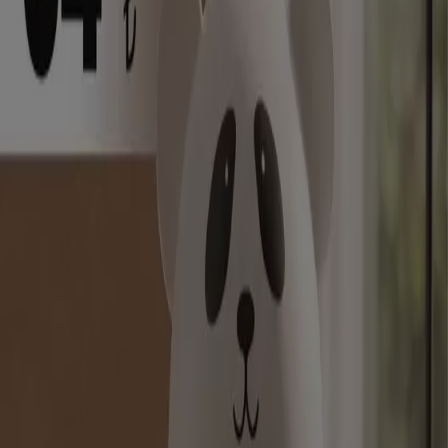
Şehzade
Müşterilerimiz için özel fırsatlar
Yarın son gün
Yıldırım
Daha fazla göster
Reklam