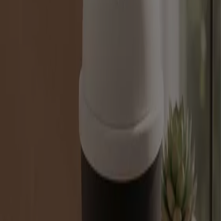
Yıldırım içindeki Süpermarketler
katalogları
Yıldırım şehrinde broşürler ve en iyi
fırsatlar
klima aletleri
klima
televizyon
aktivite
Merkezi
bisiklet
telefonlar
Mayo
Kedi mamasi
Su
Diğer şehirlerdeki Süpermarketler
İstanbul
Ankara
Beyoğlu
İzmir
Antalya
Bursa
Esenyurt
Adana
İzmit
Gaziantep
Eskişehir
Kayseri
Samsun
Konya
Muğla
Paşaköy (İstanbul)
Daha fazla şehir göster
Bu bölümde en popüler süpermarketleri ve bu
marketlerin
güncel tüm katalog ve broşürler
ini
bulabilirsiniz. Favori süpermarket ve mağazalarınızın her