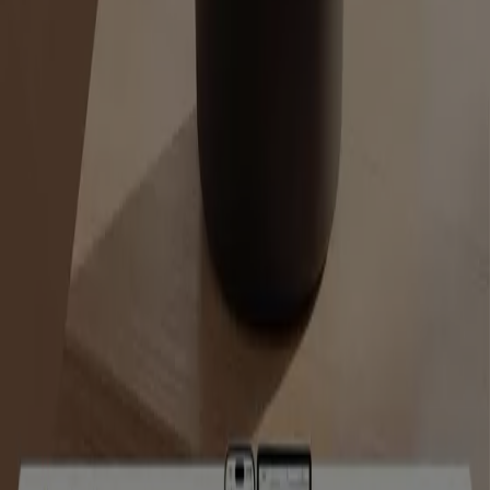
Hakkımızda
İş Çözümleri
Haberler ve medya
Bizimle çalışın
Bize ulaşın
Pazarlama ve iş talebi
Mağaza haritada yanlış konumlandırılmış
Haftalık reklam geri bildirimi
Teknik problemler ve genel geri bildirim
İndeks
Markalar