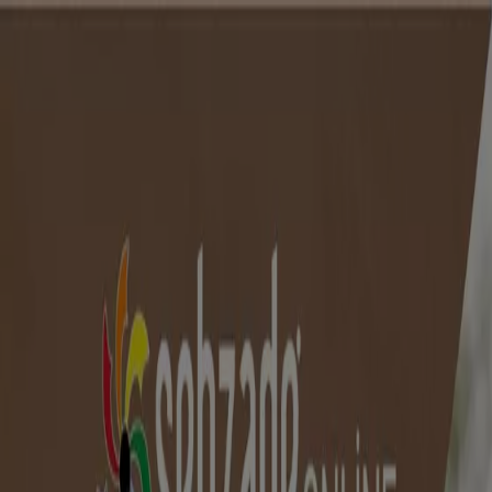
Buradasınız:
Yıldırım
Öne çıkan
Süpermarketler
Ev ve Mobilya
Giyim, Ayakkabı ve
Aksesuarlar
Teknoloji ve Beyaz Eşya
Kozmetik ve
Bakım
Oyuncak ve Bebek
Araba ve Motorsiklet
Bankalar
Reklam
Süpermarketler Yıldırım -
Kataloglar, İndirimler ve Broşürler