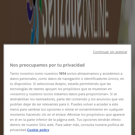
Yıldırım şehrindeki Tiendeo
»
Yıldırım-Süpermarketler fırsatları
Yeni
BİM
Continuar sin aceptar
08-14 Ağustos.
Nos preocupamos por tu privacidad
Yarın son gün
Yıldırım
Tanto nosotros como nuestros
1014
socios almacenamos y accedemos a
datos personales, como datos de navegación o identificadores únicos, en
Yakında
tu dispositivo. Si seleccionas Acepto, estarás permitiendo que las
tecnologías de rastreo apoyen los propósitos que se muestran en
«nosotros y nuestros socios tratamos datos para proporcionar». Si se
deshabilitan los rastreadores, parte del contenido y los anuncios que ves
A101
podrían dejar de ser relevantes para ti. Puedes volver a acceder a este
menú para cambiar tus opciones o retirar el consentimiento en cualquier
momento haciendo clic en el enlace «Mostrar los propósitos» que aparece
A101 13 Ağustos Aldın Aldın Kataloğu
en el en la parte inferior de la página web. Tus opciones tendrán efecto
dentro de nuestro Sitio web. Para saber más, consulta nuestra política de
Yarın son gün
Yıldırım
privacidad.
Cookie policy