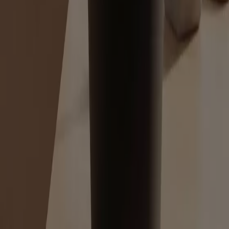
Tiendeo, dünya çapında yerel alışverişi yeniden icat eden
teknoloji şirketi Shopfully'nin bir parçasıdır.
Tiendeo