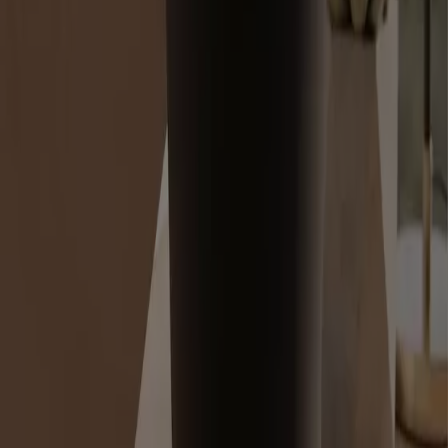
gün yenilenen
fırsat ve indirimler
ini kaçırmamak için
Tiendeo’yu takip edebilirsiniz.
Süpermarketler tekliflerine gidin
Reklam