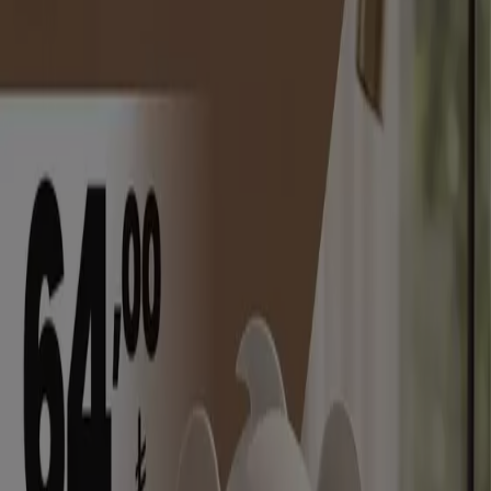
Yeni
Sultan Market
En iyi fırsatlarımız
Yarın son gün
Yıldırım
Yeni