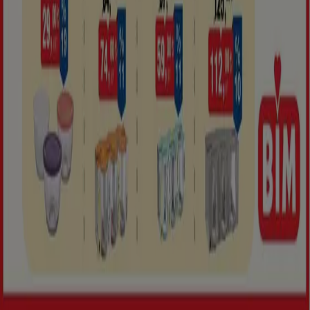
Markalar
Yerel markalar
İşletmeler
Yakın mağazalar
Ürünler
Yerel ürünler
Şehirler
Tiendeo uygulamasını indir
Copyright © Tiendeo ® 2026 · Shopfully Marketing S.L.U. –
Palau de Mar – 08039 Barcelona, Spain
Şartlar ve koşullar
Gizlilik Politikası
Çerezleri yönet