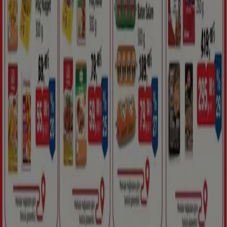
Nederland
Deutschland
Perú
Chile
Portugal
Australia
Türkiye
Polska
Norge
Österreich
Sverige
Ecuador
Singapore
South Africa
Canada
Danmark
Suomi
日本
Ελλάδα
한국
Belgique
Schweiz
United Arab Emirates
România
Maroc
Ceská republika
Slovenská republika
Magyarország
България
Reklam