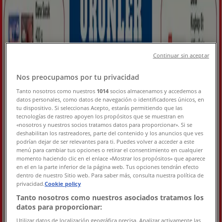
Furpa
Furpa Katalog
Continuar sin aceptar
Yarın son gün
Tarsus
Nos preocupamos por tu privacidad
Yeni
Tanto nosotros como nuestros
1014
socios almacenamos y accedemos a
datos personales, como datos de navegación o identificadores únicos, en
tu dispositivo. Si seleccionas Acepto, estarás permitiendo que las
BİM
tecnologías de rastreo apoyen los propósitos que se muestran en
«nosotros y nuestros socios tratamos datos para proporcionar». Si se
deshabilitan los rastreadores, parte del contenido y los anuncios que ves
19 Ağustos Çarşamba.
podrían dejar de ser relevantes para ti. Puedes volver a acceder a este
menú para cambiar tus opciones o retirar el consentimiento en cualquier
Yarın son gün
Tarsus
momento haciendo clic en el enlace «Mostrar los propósitos» que aparece
en el en la parte inferior de la página web. Tus opciones tendrán efecto
Yeni
dentro de nuestro Sitio web. Para saber más, consulta nuestra política de
privacidad.
Cookie policy
Tanto nosotros como nuestros asociados tratamos los
datos para proporcionar:
Tahtakale Spot
Utilizar datos de localización geográfica precisa. Analizar activamente las