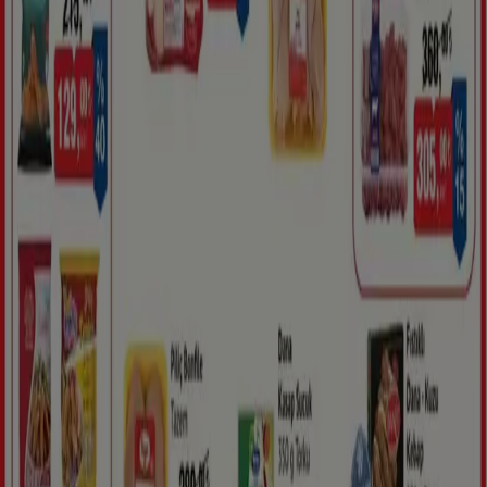
BİM
07-10 Ağustos.
Bugün son gün
Tarsus
Daha fazla göster
Reklam