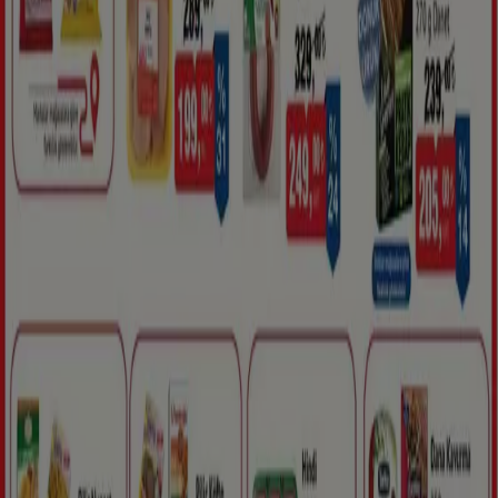
Öne çıkan fırsatlar
klima aletleri
klima
televizyon
aktivite
Merkezi
bisiklet
telefonlar
Mayo
Kedi mamasi
Su
Şehrinizdeki Tiendeo
İstanbul
Ankara
Beyoğlu
İzmir
Antalya
Bursa
Esenyurt
Adana
İzmit
Gaziantep
Eskişehir
Kayseri
Samsun
Konya
Muğla
Paşaköy (İstanbul)
Daha fazla şehir göster
Tiendeo international
España
Italia
United Kingdom
México
Brasil
Colombia
Argentina
France
United States