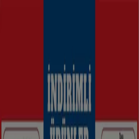
Buradasınız:
Tarsus
Öne çıkan
Süpermarketler
Ev ve Mobilya
Giyim, Ayakkabı ve
Aksesuarlar
Teknoloji ve Beyaz Eşya
Kozmetik ve
Bakım
Oyuncak ve Bebek
Araba ve Motorsiklet
Bankalar
Reklam
Tarsus'daki en iyi kataloglar
Yeni