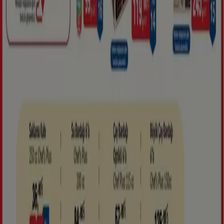
Tiendeo
Hakkımızda
İş Çözümleri
Haberler ve medya
Bizimle çalışın
Bize ulaşın
Pazarlama ve iş talebi
Mağaza haritada yanlış konumlandırılmış
Haftalık reklam geri bildirimi
Teknik problemler ve genel geri bildirim
İndeks